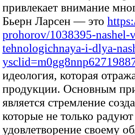
привлекает внимание мно
Бьерн Ларсен — это
https
prohorov/1038395-nashel-v
tehnologichnaya-i-dlya-nas
ysclid=m0gg8nnp6271988
идеология, которая отража
продукции. Основным пр
является стремление созд
которые не только радуют 
удовлетворение своему о