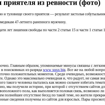
л приятеля из ревности (фото)
ю и туловище своего приятеля — результат застолья собутыльн
медикам 47-летнего раненного мужчину.
ати лет лишения свободы по части 2 статьи 15 и части 1 статьи 
очно. Главным образом, упоминаемые минусы связаны с легким 
 в поисковиках из разряда
www xnxx big
. Все же на любой вопро
таточно положительных моментов. Среди очевидных, возможност
. Однако это максимально очевидная и, что радует, не самая з
дого такого человека пытались как можно сильнее избегать тем
нно, мы получили историю, при которой с отсутствием сайтов д
воположного пола, как выполняется половая связь, возможно ли
 полнейшее отсутствие бесед по такой теме, но жители прекрасн
анные сведения получены из сайтов для взрослых. Пары просмот