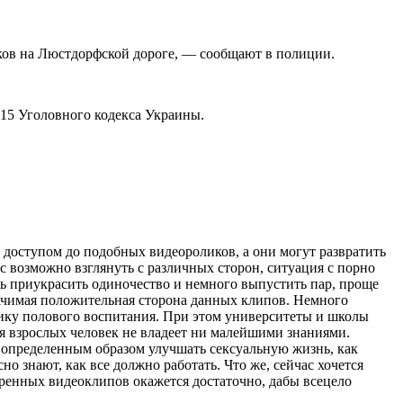
иков на Люстдорфской дороге, — сообщают в полиции.
115 Уголовного кодекса Украины.
доступом до подобных видеороликов, а они могут развратить
с возможно взглянуть с различных сторон, ситуация с порно
ь приукрасить одиночество и немного выпустить пар, проще
начимая положительная сторона данных клипов. Немного
атику полового воспитания. При этом университеты и школы
ля взрослых человек не владеет ни малейшими знаниями.
 определенным образом улучшать сексуальную жизнь, как
о знают, как все должно работать. Что же, сейчас хочется
ренных видеоклипов окажется достаточно, дабы всецело