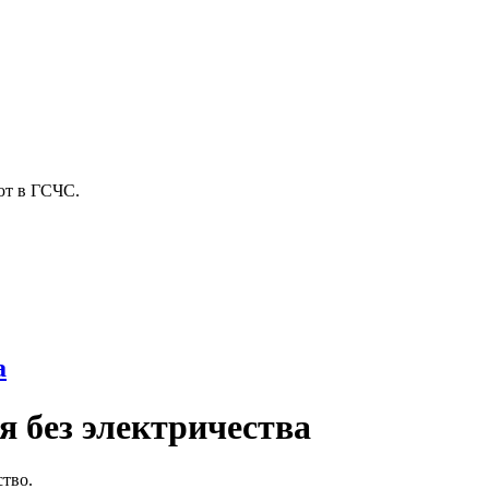
ют в ГСЧС.
а
я без электричества
ство.