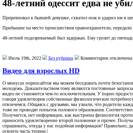
48-летний одессит едва не уби
Приревновал к бывшей девушке, схватил нож и ударил им в ше
Прибышие на место происшествия правоохранители, передали 
48-летний подозреваемый был задержан. Ему грозит до пятнадц
Июль 19th, 2022
Без рубрики
Комментарии отключены
Видео для взрослых HD
О минусах порносайтов мы можем беседовать почти безостанов
молодежь. Доказательством тому являются постоянные запросы
видео не становится чем-то исключительным. У порно предос
говоря удовлетворив собственные физиологические потребности
отвлечемся. Общаясь с друзьями, мы узнали, что родители каж
тоже не проводят попыток полового образования. Соответстве
Получается, нет информации, как выстроена физиология проти
приносить удовлетворение второй половинке и прочее. Получаем
спрашивать, откуда у нас подобная информация? Правильно, д
освоить часть теории.|