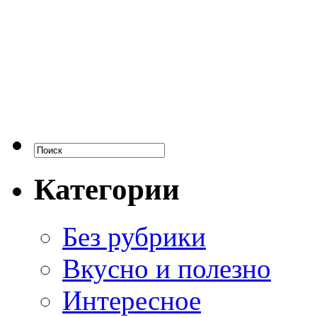
Категории
Без рубрики
Вкусно и полезно
Интересное