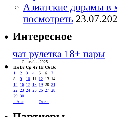
Азиатские дорамы в 
посмотреть
23.07.20
Интересное
чат рулетка 18+ пары
Сентябрь 2025
Пн
Вт
Ср
Чт
Пт
Сб
Вс
1
2
3
4
5
6
7
8
9
10
11
12
13
14
15
16
17
18
19
20
21
22
23
24
25
26
27
28
29
30
« Авг
Окт »
Партнеры