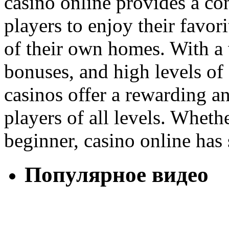
casino online provides a co
players to enjoy their favo
of their own homes. With a
bonuses, and high levels of 
casinos offer a rewarding a
players of all levels. Wheth
beginner, casino online has
Популярное видео