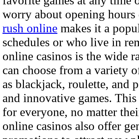
favorite games at any time 
worry about opening hours o
rush online
makes it a popul
schedules or who live in re
online casinos is the wide r
can choose from a variety o
as blackjack, roulette, and 
and innovative games. This 
for everyone, no matter thei
online casinos also offer 