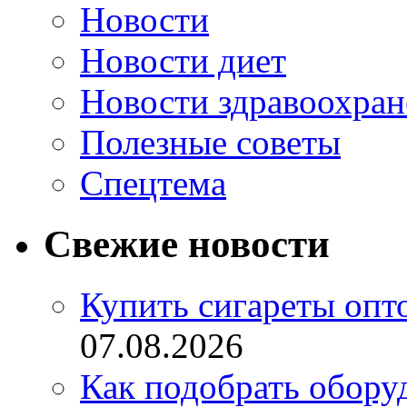
Новости
Новости диет
Новости здравоохран
Полезные советы
Спецтема
Свежие новости
Купить сигареты опт
07.08.2026
Как подобрать обору