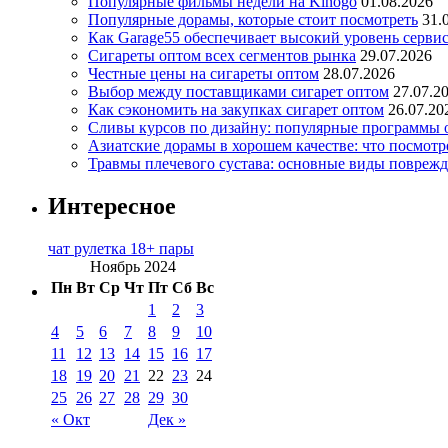
Популярные фильмы недели на Kinogo
01.08.2026
Популярные дорамы, которые стоит посмотреть
31.
Как Garage55 обеспечивает высокий уровень серви
Сигареты оптом всех сегментов рынка
29.07.2026
Честные цены на сигареты оптом
28.07.2026
Выбор между поставщиками сигарет оптом
27.07.2
Как сэкономить на закупках сигарет оптом
26.07.20
Сливы курсов по дизайну: популярные программы 
Азиатские дорамы в хорошем качестве: что посмотр
Травмы плечевого сустава: основные виды повреж
Интересное
чат рулетка 18+ пары
Ноябрь 2024
Пн
Вт
Ср
Чт
Пт
Сб
Вс
1
2
3
4
5
6
7
8
9
10
11
12
13
14
15
16
17
18
19
20
21
22
23
24
25
26
27
28
29
30
« Окт
Дек »