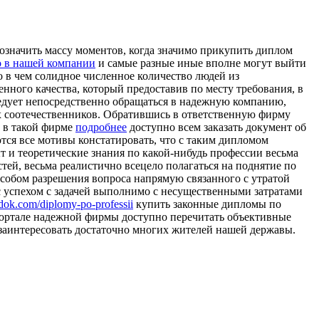
означить массу моментов, когда значимо прикупить диплом
 в нашей компании
и самые разные иные вполне могут выйти
о в чем солидное численное количество людей из
нного качества, который предоставив по месту требования, в
следует непосредственно обращаться в надежную компанию,
х соотечественников. Обратившись в ответственную фирму
 в такой фирме
подробнее
доступно всем заказать документ об
ются все мотивы констатировать, что с таким дипломом
ыт и теоретические знания по какой-нибудь профессии весьма
тей, весьма реалистично всецело полагаться на поднятие по
особом разрешения вопроса напрямую связанного с утратой
я с успехом с задачей выполнимо с несущественными затратами
-dok.com/diplomy-po-professii
купить законные дипломы по
b-портале надежной фирмы доступно перечитать объективные
 заинтересовать достаточно многих жителей нашей державы.