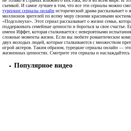
не только в странах Ближнего Востока, но и во всем мире. И
съемкой. И самое лучшее в том, что все эти сериалы можно см
турецкие сериалы онлайн
исторический драма рассказывает о 
миллионов зрителей по всему миру своими красивыми костюм
«Подсолнухи». Этот сериал рассказывает о жизни семьи, котора
поддерживать семейные ценности и бороться за свое счастье.
имени Иффет, которая сталкивается с невероятными испытаниями
сложные моменты жизни. Если вы любите романтические комеди
двух молодых людей, которые сталкиваются с множеством преп
игрой актеров. Таким образом, турецкие сериалы онлайн — эт
жизненных ценностях. Смотрите эти сериалы и наслаждайтес
Популярное видео