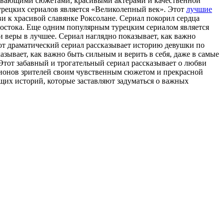
ватывающими сюжетами, красивыми актерами и качественной
турецких сериалов является «Великолепный век». Этот
лучшие
и к храсивой славянке Роксолане. Сериал покорил сердца
стока. Еще одним популярным турецким сериалом является
и веры в лучшее. Сериал наглядно показывает, как важно
от драматический сериал рассказывает историю девушки по
азывает, как важно быть сильным и верить в себя, даже в самые
Этот забавный и трогательный сериал рассказывает о любви
лионов зрителей своим чувственным сюжетом и прекрасной
щих историй, которые заставляют задуматься о важных