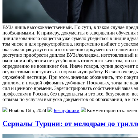
ВУЗа лишь высококачественный. По сути, в таком случае пред
необходимыми. К примеру, документы о завершении обучения о
цивилизованного общества уже сумело убедиться в индивидуаль
том числе и для трудоустройства, непременно выйдет с успехо
оказывающая услуги по изготовлению документов о наличии об
доступно приобрести диплом ВУЗа/колледжа, изготовленный н
окончании обучения не сугубо лишь отличного качества, но и 
определенно не возникнет бед. Иначе говоря, купив документ 
осуществимо поступить на нормальную работу. В свою очередь, 
служебной лестнице. При этом, значимо обозначить, что поку
диплома и нуждой оформить дубликат. Поскольку, тогда не надо
сил и ценного времени. Зарегистрировать собственный заказ 
профессиям в России, без предоплаты и это все, безусловно, 
отзывы по услугам выпуска документов об образовании, а к т
Ноябрь 16th, 2024
Без рубрики
Комментарии отключе
Сериалы Турции: от мелодрам до трилл