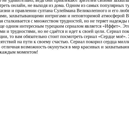
 это не удивительно, ведь они привлекают зрителей своими зах
отреть онлайн, не выходя из дома. Одним из самых популярных 
жизни и правлении султана Сулеймана Великолепного и его любв
ами, захватывающими интригами и неповторимой атмосферой Во
я сталкивается с множеством трудностей, но не теряет надежды 
 Еще одним интересным турецким сериалом является «Иффет». Эт
 и трудностями, но не сдаётся и идет к своей цели. Сериал пок
и, то вам обязательно стоит посмотреть сериал «Сердце моё». 
ятствий на пути к своему счастью. Сериал покорил сердца мил
о отличная возможность окунуться в мир красивых и захватываю
ь каждым моментом!