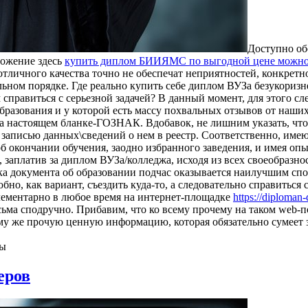
Доступно об
ложение здесь
купить диплом БИИЯМС по выгодной цене можно
тличного качества точно не обеспечат неприятностей, конкретн
ном порядке. Где реально купить себе диплом ВУЗа безукоризне
м справиться с серьезной задачей? В данный момент, для этого 
разования и у которой есть массу похвальных отзывов от наши
а настоящем бланке-ГОЗНАК. Вдобавок, не лишним указать, что
с записью данных\сведений о нем в реестр. Соответственно, име
об окончании обучения, заодно избранного заведения, и имея оп
заплатив за диплом ВУЗа/колледжа, исходя из всех своеобразнос
пка документа об образовании подчас оказывается наилучшим сп
бно, как вариант, съездить куда-то, а следовательно справитьс
элементарно в любое время на интернет-площадке
https://diploman
весьма сподручно. Прибавим, что ко всему прочему на таком we
ому же прочую ценную информацию, которая обязательно сумеет
ны
еров