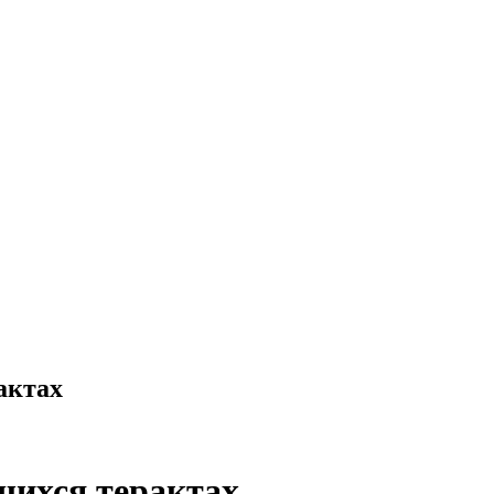
актах
щихся терактах