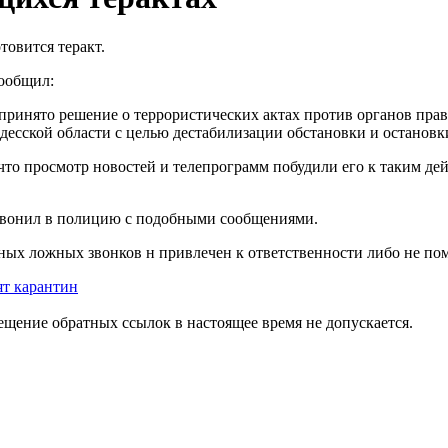
товится теракт.
ообщил:
 принято решение о террористических актах против органов пра
десской области с целью дестабилизации обстановки и останов
что просмотр новостей и телепрограмм побудили его к таким де
 звонил в полицию с подобными сообщениями.
нных ложных звонков н привлечен к ответственности либо не п
ят карантин
мещение обратных ссылок в настоящее время не допускается.