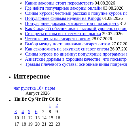
Какие лакорны стоит пересмотреть
04.08.2026
Где найти популярные лакорны онлайн
03.08.2026
Сливы курсов: честный рассказ о покупке курсов п
Популярные фильмы недели на Kinogo
01.08.2026
Популярные дорамы, которые стоит посмотреть
31.
Как Garage55 обеспечивает высокий уровень серви
Сигареты оптом всех сегментов рынка
29.07.2026
Честные цены на сигареты оптом
28.07.2026
Выбор между поставщиками сигарет оптом
27.07.2
Как сэкономить на закупках сигарет оптом
26.07.20
Сливы курсов по дизайну: популярные программы 
Азиатские дорамы в хорошем качестве: что посмотр
Травмы плечевого сустава: основные виды повреж
Интересное
чат рулетка 18+ пары
Август 2026
Пн
Вт
Ср
Чт
Пт
Сб
Вс
1
2
3
4
5
6
7
8
9
10
11
12
13
14
15
16
17
18
19
20
21
22
23