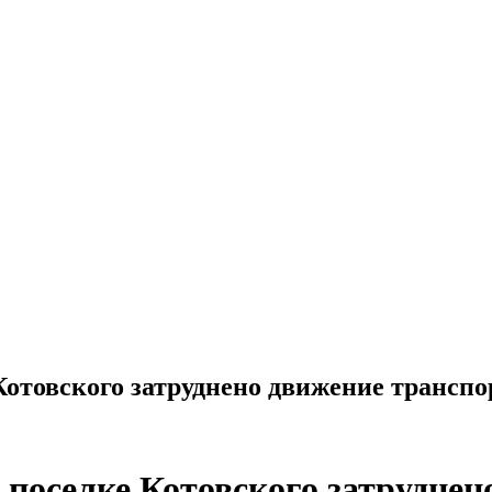
отовского затруднено движение транспор
поселке Котовского затруднен