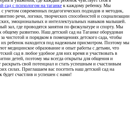
рия и уважения, где каждый ребенок чувствует себя в
й сад с психологом на таганке
к каждому ребенку. Мы
а с учетом современных педагогических подходов и методик,
звитию речи, логики, творческих способностей и социализации
ческих, эмоциональных и интеллектуальных навыков малышей.
й зал, где проводятся занятия по физкультуре и спорту. Мы
их общему развитию. Наш детский сад на Таганке оборудован
а чистотой и порядком в помещениях детского сада, чтобы
то их ребенок находится под надежным присмотром. Поэтому мы
ют медицинское образование и опыт работы с детьми, что
ский сад в любое удобное для них время и участвовать в
витии детей, поэтому мы всегда открыты для общения и
ет раскрыть свой потенциал и стать успешным и счастливым
воих силах. Приглашаем вас посетить наш детский сад на
к будет счастлив и успешен с нами!