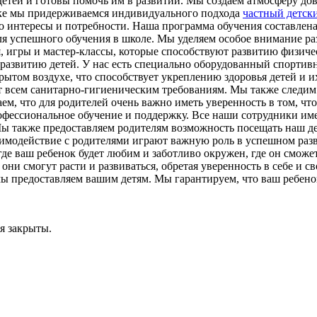
тей и готовы помочь им в развитии. Мы создаем атмосферу дове
нке мы придерживаемся индивидуального подхода
частный детски
го интересы и потребности. Наша программа обучения составлен
для успешного обучения в школе. Мы уделяем особое внимание ра
ия, игры и мастер-классы, которые способствуют развитию физи
азвитию детей. У нас есть специально оборудованный спортивны
крытом воздухе, что способствует укреплению здоровья детей и 
 всем санитарно-гигиеническим требованиям. Мы также следим з
ем, что для родителей очень важно иметь уверенность в том, ч
фессиональное обучение и поддержку. Все наши сотрудники име
Мы также предоставляем родителям возможность посещать наш дет
заимодействие с родителями играют важную роль в успешном раз
 где ваш ребенок будет любим и заботливо окружен, где он смож
они смогут расти и развиваться, обретая уверенность в себе и с
 мы предоставляем вашим детям. Мы гарантируем, что ваш ребено
я закрыты.