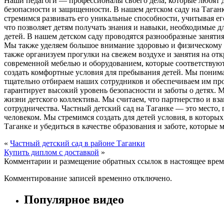
Наши педагоги — профессионалы своего дела, которые любят де
безопасности и защищенности. В нашем детском саду на Тага
стремимся развивать его уникальные способности, учитывая е
что позволяет детям получать знания и навыки, необходимые 
детей. В нашем детском саду проводятся разнообразные занят
Мы также уделяем большое внимание здоровью и физическому р
также организуем прогулки на свежем воздухе и занятия на от
современной мебелью и оборудованием, которые соответствуют
создать комфортные условия для пребывания детей. Мы понима
тщательно отбираем наших сотрудников и обеспечиваем им про
гарантирует высокий уровень безопасности и заботы о детях. 
жизни детского коллектива. Мы считаем, что партнерство и в
сотрудничества. Частный детский сад на Таганке — это место,
человеком. Мы стремимся создать для детей условия, в которых 
Таганке и убедиться в качестве образования и заботе, которые
«
Частный детский сад в районе Таганки
Купить диплом с доставкой
»
Комментарии и размещение обратных ссылок в настоящее врем
Комментирование записей временно отключено.
Популярное видео