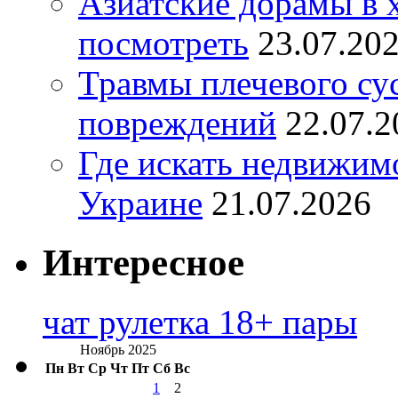
Азиатские дорамы в 
посмотреть
23.07.20
Травмы плечевого су
повреждений
22.07.2
Где искать недвижимо
Украине
21.07.2026
Интересное
чат рулетка 18+ пары
Ноябрь 2025
Пн
Вт
Ср
Чт
Пт
Сб
Вс
1
2