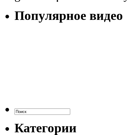
Популярное видео
Категории