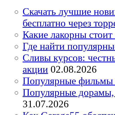
Скачать лучшие нов
бесплатно через торр
Какие лакорны стоит
Где найти популярны
Сливы курсов: честны
акции
02.08.2026
Популярные фильмы 
Популярные дорамы, 
31.07.2026