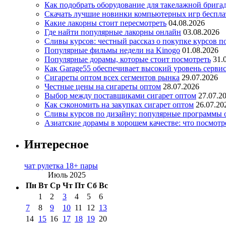
Как подобрать оборудование для такелажной брига
Скачать лучшие новинки компьютерных игр бесплат
Какие лакорны стоит пересмотреть
04.08.2026
Где найти популярные лакорны онлайн
03.08.2026
Сливы курсов: честный рассказ о покупке курсов п
Популярные фильмы недели на Kinogo
01.08.2026
Популярные дорамы, которые стоит посмотреть
31.
Как Garage55 обеспечивает высокий уровень серви
Сигареты оптом всех сегментов рынка
29.07.2026
Честные цены на сигареты оптом
28.07.2026
Выбор между поставщиками сигарет оптом
27.07.2
Как сэкономить на закупках сигарет оптом
26.07.20
Сливы курсов по дизайну: популярные программы 
Азиатские дорамы в хорошем качестве: что посмотр
Интересное
чат рулетка 18+ пары
Июль 2025
Пн
Вт
Ср
Чт
Пт
Сб
Вс
1
2
3
4
5
6
7
8
9
10
11
12
13
14
15
16
17
18
19
20