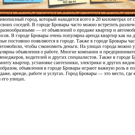
ивописный город, который находится всего в 20 километрах от
 своих соседей. В городе Бровары часто можно встретить разли
разнообразными — от объявлений о продаже квартир и автомобил
сов. В городе Бровары очень популярна аренда квартир как на 
ые постоянно появляются в городе. Также в городе Бровары час
томобили, чтобы сэкономить деньги. На улицах города можно у
пулярны объявления о работе. Многие компании и предпринимат
менеджеров, водителей и других специалистов. Также в городе 
онту квартир, установке сантехники, электрики и других видов 
 образом, объявления в городе Бровары играют важную роль в п
е, аренде, работе и услугах. Город Бровары — это место, где 
 его улицах.