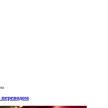
ены
 переводом