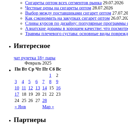
Сигареты оптом всех сегментов рынка
29.07.2026
Честные цены на сигареты оптом
28.07.2026
Выбор между поставщиками сигарет оптом
27.07.2
Как сэкономить на закупках сигарет оптом
26.07.20
Сливы курсов по дизайну: популярные программы 
Азиатские дорамы в хорошем качестве: что посмотр
Травмы плечевого сустава: основные виды повреж
Интересное
чат рулетка 18+ пары
Февраль 2025
Пн
Вт
Ср
Чт
Пт
Сб
Вс
1
2
3
4
5
6
7
8
9
10
11
12
13
14
15
16
17
18
19
20
21
22
23
24
25
26
27
28
« Янв
Мар »
Партнеры