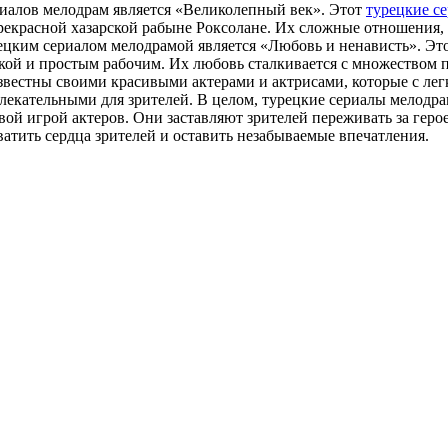
риалов мелодрам является «Великолепный век». Этот
турецкие с
екрасной хазарской рабыне Роксолане. Их сложные отношения, и
ким сериалом мелодрамой является «Любовь и ненависть». Это
ой и простым рабочим. Их любовь сталкивается с множеством пр
звестны своими красивыми актерами и актрисами, которые с лег
влекательными для зрителей. В целом, турецкие сериалы мелодр
 игрой актеров. Они заставляют зрителей переживать за героев
атить сердца зрителей и оставить незабываемые впечатления.