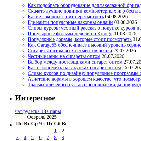
Как подобрать оборудование для такелажной брига
Скачать лучшие новинки компьютерных игр бесплат
Какие лакорны стоит пересмотреть
04.08.2026
Где найти популярные лакорны онлайн
03.08.2026
Сливы курсов: честный рассказ о покупке курсов п
Популярные фильмы недели на Kinogo
01.08.2026
Популярные дорамы, которые стоит посмотреть
31.
Как Garage55 обеспечивает высокий уровень серви
Сигареты оптом всех сегментов рынка
29.07.2026
Честные цены на сигареты оптом
28.07.2026
Выбор между поставщиками сигарет оптом
27.07.2
Как сэкономить на закупках сигарет оптом
26.07.20
Сливы курсов по дизайну: популярные программы 
Азиатские дорамы в хорошем качестве: что посмотр
Травмы плечевого сустава: основные виды повреж
Интересное
чат рулетка 18+ пары
Февраль 2025
Пн
Вт
Ср
Чт
Пт
Сб
Вс
1
2
3
4
5
6
7
8
9