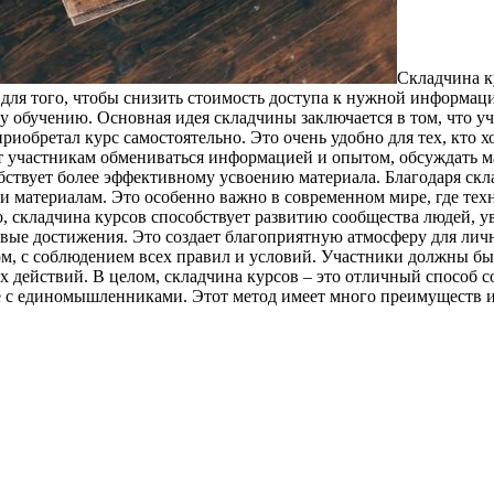
Складчина к
 для того, чтобы снизить стоимость доступа к нужной информац
 обучению. Основная идея складчины заключается в том, что уч
иобретал курс самостоятельно. Это очень удобно для тех, кто х
т участникам обмениваться информацией и опытом, обсуждать ма
обствует более эффективному усвоению материала. Благодаря ск
материалам. Это особенно важно в современном мире, где тех
о, складчина курсов способствует развитию сообщества людей, 
овые достижения. Это создает благоприятную атмосферу для личн
ом, с соблюдением всех правил и условий. Участники должны б
 действий. В целом, складчина курсов – это отличный способ 
е с единомышленниками. Этот метод имеет много преимуществ и 