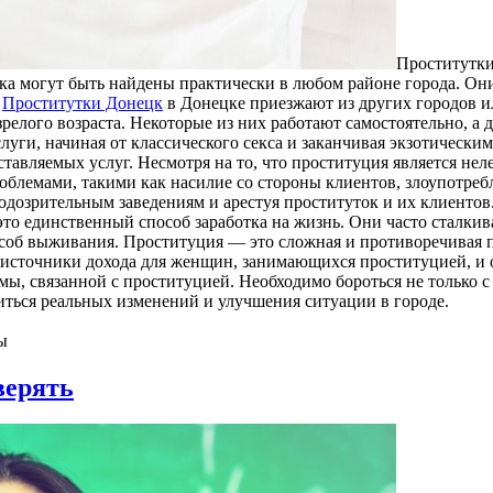
Проститутки
а могут быть найдены практически в любом районе города. Они 
и
Проститутки Донецк
в Донецке приезжают из других городов ил
релого возраста. Некоторые из них работают самостоятельно, а
луги, начиная от классического секса и заканчивая экзотическ
ставляемых услуг. Несмотря на то, что проституция является нел
облемами, такими как насилие со стороны клиентов, злоупотре
одозрительным заведениям и арестуя проституток и их клиентов.
это единственный способ заработка на жизнь. Они часто сталки
особ выживания. Проституция — это сложная и противоречивая п
е источники дохода для женщин, занимающихся проституцией, и 
, связанной с проституцией. Необходимо бороться не только с 
иться реальных изменений и улучшения ситуации в городе.
ы
верять