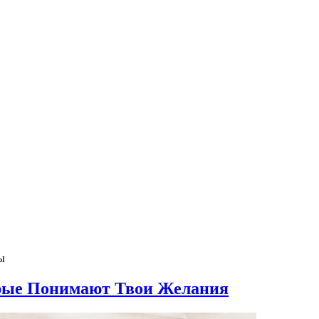
ы
рые Понимают Твои Желания