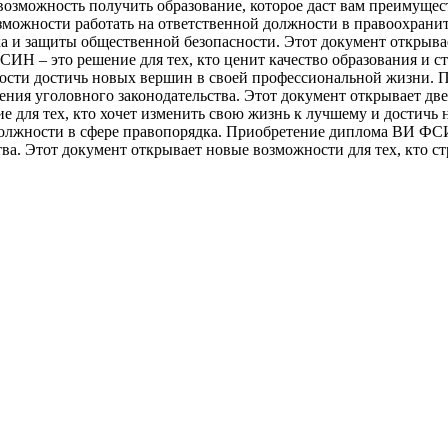
озможность получить образование, которое даст вам преимущест
можности работать на ответственной должности в правоохрани
ка и защиты общественной безопасности. Этот документ открывае
Н – это решение для тех, кто ценит качество образования и ст
ности достичь новых вершин в своей профессиональной жизни.
ения уголовного законодательства. Этот документ открывает две
ля тех, кто хочет изменить свою жизнь к лучшему и достичь но
олжности в сфере правопорядка. Приобретение диплома ВИ ФСИН 
ва. Этот документ открывает новые возможности для тех, кто с