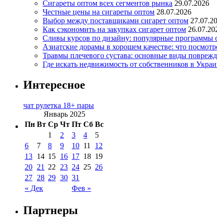
Сигареты оптом всех сегментов рынка
29.07.2026
Честные цены на сигареты оптом
28.07.2026
Выбор между поставщиками сигарет оптом
27.07.2
Как сэкономить на закупках сигарет оптом
26.07.20
Сливы курсов по дизайну: популярные программы 
Азиатские дорамы в хорошем качестве: что посмотр
Травмы плечевого сустава: основные виды повреж
Где искать недвижимость от собственников в Украи
Интересное
чат рулетка 18+ пары
Январь 2025
Пн
Вт
Ср
Чт
Пт
Сб
Вс
1
2
3
4
5
6
7
8
9
10
11
12
13
14
15
16
17
18
19
20
21
22
23
24
25
26
27
28
29
30
31
« Дек
Фев »
Партнеры