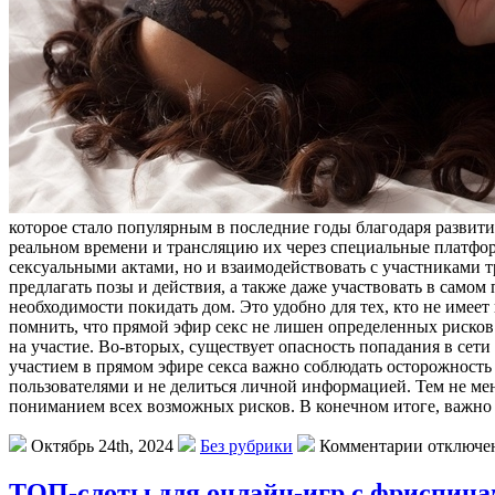
которое стало популярным в последние годы благодаря развити
реальном времени и трансляцию их через специальные платфор
сексуальными актами, но и взаимодействовать с участниками 
предлагать позы и действия, а также даже участвовать в сам
необходимости покидать дом. Это удобно для тех, кто не имее
помнить, что прямой эфир секс не лишен определенных рисков
на участие. Во-вторых, существует опасность попадания в сет
участием в прямом эфире секса важно соблюдать осторожность
пользователями и не делиться личной информацией. Тем не мен
пониманием всех возможных рисков. В конечном итоге, важно 
Октябрь 24th, 2024
Без рубрики
Комментарии отключе
ТОП-слоты для онлайн-игр с фриспина