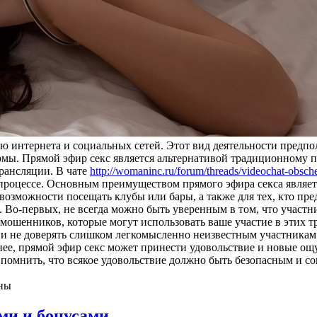
ю интернета и социальных сетей. Этот вид деятельности предпо
мы. Прямой эфир секс является альтернативой традиционному по
трансляции. В чате
http://womaninc.ru/forum/threads/videochat-obsch
ом процессе. Основным преимуществом прямого эфира секса явля
т возможности посещать клубы или бары, а также для тех, кто п
. Во-первых, не всегда можно быть уверенным в том, что участ
и мошенников, которые могут использовать ваше участие в этих 
 и не доверять слишком легкомысленно неизвестным участникам
ее, прямой эфир секс может принести удовольствие и новые ощу
помнить, что всякое удовольствие должно быть безопасным и со
ны
ми и бонусами