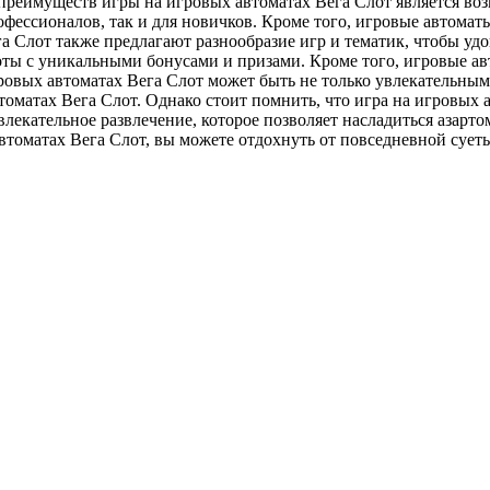
еимуществ игры на игровых автоматах Вега Слот является возм
рофессионалов, так и для новичков. Кроме того, игровые автома
а Слот также предлагают разнообразие игр и тематик, чтобы уд
оты с уникальными бонусами и призами. Кроме того, игровые а
гровых автоматах Вега Слот может быть не только увлекательны
атах Вега Слот. Однако стоит помнить, что игра на игровых авт
увлекательное развлечение, которое позволяет насладиться азар
томатах Вега Слот, вы можете отдохнуть от повседневной суеты