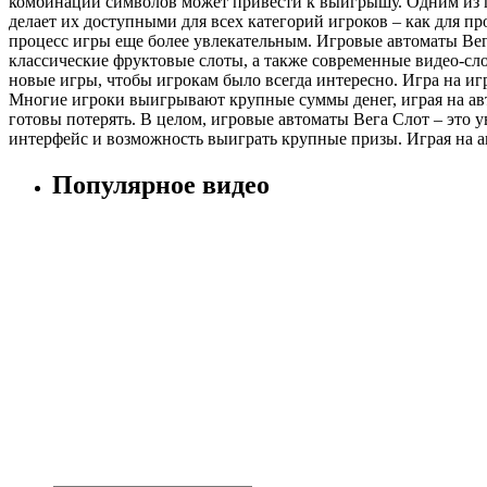
комбинации символов может привести к выигрышу. Одним из пр
делает их доступными для всех категорий игроков – как для п
процесс игры еще более увлекательным. Игровые автоматы Вег
классические фруктовые слоты, а также современные видео-сл
новые игры, чтобы игрокам было всегда интересно. Игра на и
Многие игроки выигрывают крупные суммы денег, играя на автом
готовы потерять. В целом, игровые автоматы Вега Слот – это 
интерфейс и возможность выиграть крупные призы. Играя на ав
Популярное видео