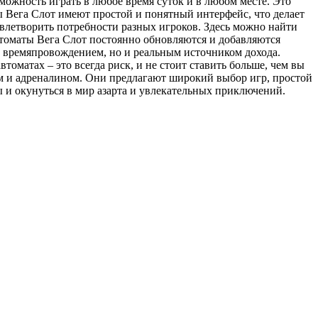
ожность играть в любое время суток и в любом месте. Это
ты Вега Слот имеют простой и понятный интерфейс, что делает
овлетворить потребности разных игроков. Здесь можно найти
втоматы Вега Слот постоянно обновляются и добавляются
м времяпровождением, но и реальным источником дохода.
оматах – это всегда риск, и не стоит ставить больше, чем вы
том и адреналином. Они предлагают широкий выбор игр, простой
 и окунуться в мир азарта и увлекательных приключений.