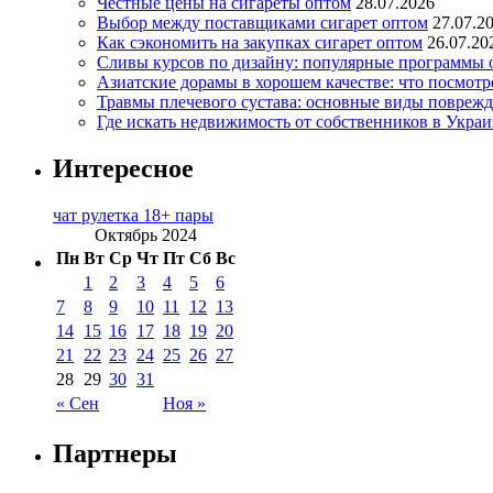
Честные цены на сигареты оптом
28.07.2026
Выбор между поставщиками сигарет оптом
27.07.2
Как сэкономить на закупках сигарет оптом
26.07.20
Сливы курсов по дизайну: популярные программы 
Азиатские дорамы в хорошем качестве: что посмотр
Травмы плечевого сустава: основные виды повреж
Где искать недвижимость от собственников в Украи
Интересное
чат рулетка 18+ пары
Октябрь 2024
Пн
Вт
Ср
Чт
Пт
Сб
Вс
1
2
3
4
5
6
7
8
9
10
11
12
13
14
15
16
17
18
19
20
21
22
23
24
25
26
27
28
29
30
31
« Сен
Ноя »
Партнеры