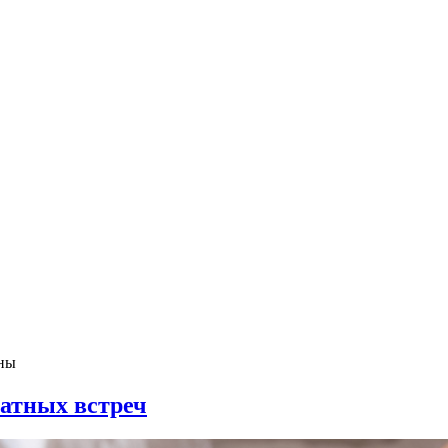
ны
ватных встреч