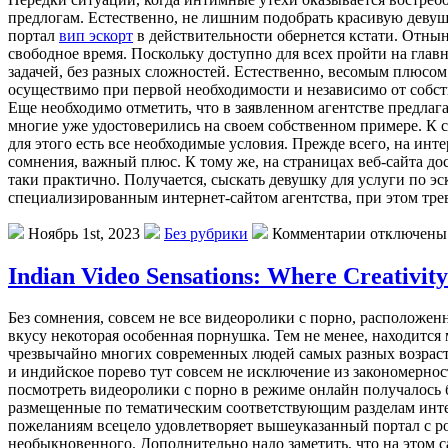
предлогам. Естественно, не лишним подобрать красивую девушк
портал
вип эскорт
в действительности обернется кстати. Отнын
свободное время. Поскольку доступно для всех пройти на глав
задачей, без разных сложностей. Естественно, весомым плюсом 
осуществимо при первой необходимости и независимо от собст
Еще необходимо отметить, что в заявленном агентстве предла
многие уже удостоверились на своем собственном примере. К сл
для этого есть все необходимые условия. Прежде всего, на ин
сомнения, важный плюс. К тому же, на страницах веб-сайта д
таки практично. Получается, сыскать девушку для услуги по э
специализированным интернет-сайтом агентства, при этом тре
Ноябрь 1st, 2023
Без рубрики
Комментарии отключены
Indian Video Sensations: Where Creativit
Без сомнения, совсем не все видеоролики с порно, расположенн
вкусу некоторая особенная порнушка. Тем не менее, находится
чрезвычайно многих современных людей самых разных возрастн
и индийское порево тут совсем не исключение из закономерност
посмотреть видеоролики с порно в режиме онлайн получалось б
размещенные по тематическим соответствующим разделам инте
пожеланиям всецело удовлетворяет вышеуказанный портал с po
необыкновенного. Дополнительно надо заметить, что на этом 