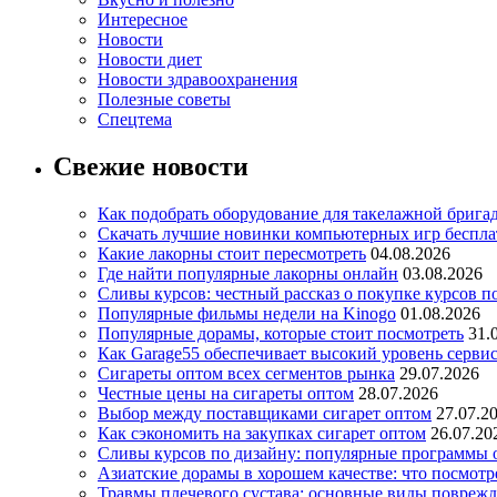
Интересное
Новости
Новости диет
Новости здравоохранения
Полезные советы
Спецтема
Свежие новости
Как подобрать оборудование для такелажной брига
Скачать лучшие новинки компьютерных игр бесплат
Какие лакорны стоит пересмотреть
04.08.2026
Где найти популярные лакорны онлайн
03.08.2026
Сливы курсов: честный рассказ о покупке курсов п
Популярные фильмы недели на Kinogo
01.08.2026
Популярные дорамы, которые стоит посмотреть
31.
Как Garage55 обеспечивает высокий уровень серви
Сигареты оптом всех сегментов рынка
29.07.2026
Честные цены на сигареты оптом
28.07.2026
Выбор между поставщиками сигарет оптом
27.07.2
Как сэкономить на закупках сигарет оптом
26.07.20
Сливы курсов по дизайну: популярные программы 
Азиатские дорамы в хорошем качестве: что посмотр
Травмы плечевого сустава: основные виды повреж