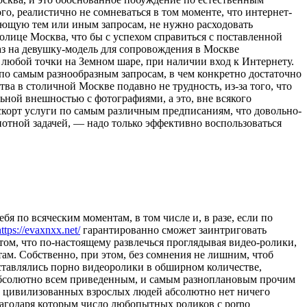
о, реалистично не сомневаться в том моменте, что интернет-
ряющую тем или иным запросам, не нужно расходовать
толице Москва, что бы с успехом справиться с поставленной
каз на девушку-модель для сопровождения в Москве
 любой точки на Земном шаре, при наличии вход к Интернету.
по самым разнообразным запросам, в чем конкретно достаточно
ва в столичной Москве подавно не трудность, из-за того, что
ьной внешностью с фотографиями, а это, вне всякого
скорт услуги по самым различным предписаниям, что довольно-
опотной задачей, — надо только эффективно воспользоваться
я по всяческим моментам, в том числе и, в разе, если по
https://evaxnxx.net/
гарантированно сможет заинтриговать
ом, что по-настоящему развлечься проглядывая видео-ролики,
там. Собственно, при этом, без сомнения не лишним, чтоб
оставлялись порно видеоролики в обширном количестве,
 Абсолютно всем приведенным, и самым разноплановым прочим
 у цивилизованных взрослых людей абсолютно нет ничего
лагодаря которым число любопытных роликов с porno