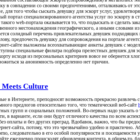
у в совпадении со своими предпочтениями, отталкиваясь от этог
е, для того чтобы сыскать девушку для эскорт услуг, удовлетво
ный портал специализированного агентства услуг по эскорту в с
такого web-портала оказывается то, что подыскать и сделать за
венного местонахождения географического, а иными словами из
гается солидный перечень привлекательных девушек подходящих 
ову, предпочесть девушку для сопровождения на портале агентст
тернет-сайте выложены всеохватывающие анкеты девушек с модел
оступны специальные фильтра подбора прелестных девушек для э
скорту исходя из персональных критериев вовсе не обернется хл
вожиться за анонимность определенно нет причин.
y Meets Culture
ые в Интернете, преподносят возможность прекрасно развлечь себ
 много предлогов относительно того, что тематический веб-сайт
ых групп и социальных положений. Во-первых надо указать о т
и, в варианте, если они будут отличного качества по всем аспек
ез оплаты и без других преград. Вдобавок, важно, что бы пред
рнет-сайта, потому, что это чрезвычайно удобно и практично.
rno, следовательно в его особой популярности и посещаемости
сайте ежедневно происходят обновления контента, в общем-то, б