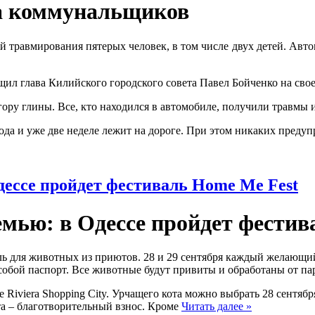
за коммунальщиков
травмирования пятерых человек, в том числе двух детей. Автом
щил глава Килийского городского совета Павел Бойченко на свое
ору глины. Все, кто находился в автомобиле, получили травмы 
вода и уже две неделе лежит на дороге. При этом никаких пре
ессе пройдет фестиваль Home Me Fest
мью: в Одессе пройдет фестив
ль для животных из приютов. 28 и 29 сентября каждый желающий
с собой паспорт. Все животные будут привиты и обработаны от па
 Riviera Shopping City. Урчащего кота можно выбрать 28 сентябр
ета – благотворительный взнос. Кроме
Читать далее »