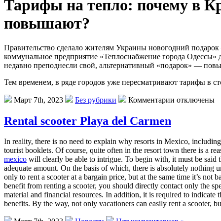
Тарифы на тепло: почему в К
повышают?
Правительство сделало жителям Украины новогодний подарок 
коммунальное предприятие «Теплоснабжение города Одессы» дел
недавно преподнесли свой, альтернативный «подарок» — повыш
Тем временем, в ряде городов уже пересматривают тарифы в ст
Март 7th, 2023
Без рубрики
Комментарии отключены
Rental scooter Playa del Carmen
In reality, there is no need to explain why resorts in Mexico, incl
tourist booklets. Of course, quite often in the resort town there is a r
mexico
will clearly be able to intrigue. To begin with, it must be said
adequate amount. On the basis of which, there is absolutely nothing unu
only to rent a scooter at a bargain price, but at the same time it’s n
benefit from renting a scooter, you should directly contact only the spec
material and financial resources. In addition, it is required to indicat
benefits. By the way, not only vacationers can easily rent a scooter, b