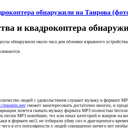
дрокоптера обнаружили на Таирова (фот
тва и квадрокоптера обнаружи
дессы обнаружили около часа дня обломки взрывного устройств
вливаются.
оличество людей с удовольствием слушает музыку в формате MP3
s://musmix.net/
сможет заинтересовать достаточно многих, и проде
вариации хочется скачать музыку формата МР3 полностью беспла
ть песни MP3 новейшие, тех или иных категорий и жанров на ком
ыки в формате мп3, не отбирали уйму сил и драгоценного време
 чего в его популярности у людей совершенно ничего нет необы