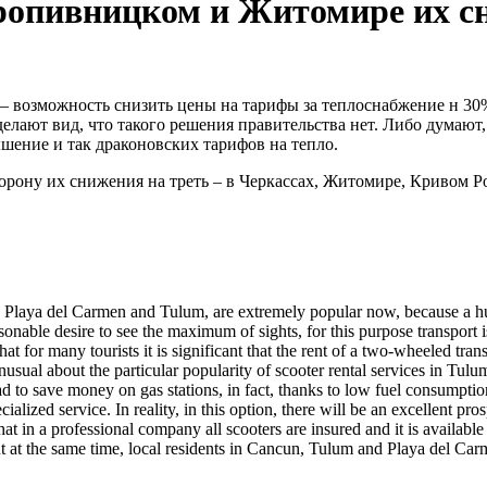
ропивницком и Житомире их сн
– возможность снизить цены на тарифы за теплоснабжение н 30
ают вид, что такого решения правительства нет. Либо думают, 
ение и так драконовских тарифов на тепло.
орону их снижения на треть – в Черкассах, Житомире, Кривом Р
uding Playa del Carmen and Tulum, are extremely popular now, because
easonable desire to see the maximum of sights, for this purpose transport 
 that for many tourists it is significant that the rent of a two-wheeled t
sual about the particular popularity of scooter rental services in Tulum 
ot bad to save money on gas stations, in fact, thanks to low fuel consum
ialized service. In reality, in this option, there will be an excellent pr
e that in a professional company all scooters are insured and it is availa
ut at the same time, local residents in Cancun, Tulum and Playa del Carm