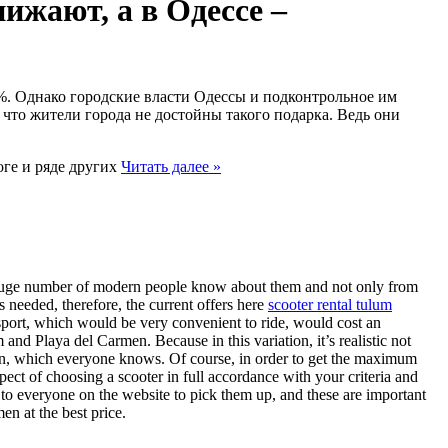
ижают, а в Одессе –
%. Однако городские власти Одессы и подконтрольное им
что жители города не достойны такого подарка. Ведь они
оге и ряде других
Читать далее »
 a huge number of modern people know about them and not only from
is needed, therefore, the current offers here
scooter rental tulum
ransport, which would be very convenient to ride, would cost an
and Playa del Carmen. Because in this variation, it’s realistic not
ption, which everyone knows. Of course, in order to get the maximum
ospect of choosing a scooter in full accordance with your criteria and
ble to everyone on the website to pick them up, and these are important
en at the best price.