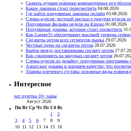
Скачать лучшие новинки компьютерных игр бесплат
Какие лакорны стоит пересмотреть
04.08.2026
Где найти популярные лакорны онлайн
03.08.2026
Сливы курсов: честный рассказ о покупке курсов п
Популярные фильмы недели на Kinogo
01.08.2026
Популярные дорамы, которые стоит посмотреть
31.
Как Garage55 обеспечивает высокий уровень серви
Сигареты оптом всех сегментов рынка
29.07.2026
Честные цены на сигареты оптом
28.07.2026
Выбор между поставщиками сигарет оптом
27.07.2
Как сэкономить на закупках сигарет оптом
26.07.20
Сливы курсов по дизайну: популярные программы 
Азиатские дорамы в хорошем качестве: что посмотр
Травмы плечевого сустава: основные виды повреж
Интересное
чат рулетка 18+ пары
Август 2026
Пн
Вт
Ср
Чт
Пт
Сб
Вс
1
2
3
4
5
6
7
8
9
10
11
12
13
14
15
16