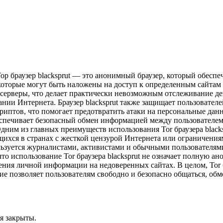
. Тор браузер blacksprut — это анонимный браузер, который обесп
 которые могут быть наложены на доступ к определенным сайтам
серверы, что делает практически невозможным отслеживание де
нии Интернета. Браузер blacksprut также защищает пользовател
криптов, что помогает предотвратить атаки на персональные д
еспечивает безопасный обмен информацией между пользователем
ним из главных преимуществ использования Tor браузера blacks
ящихся в странах с жесткой цензурой Интернета или ограничения
пользуется журналистами, активистами и обычными пользователя
то использование Tor браузера blacksprut не означает полную ан
ния личной информации на недоверенных сайтах. В целом, Tor 
ие позволяет пользователям свободно и безопасно общаться, об
я закрыты.