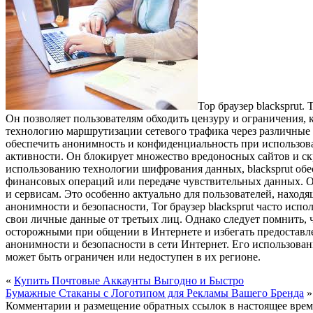
Тор браузер blacksprut
Он позволяет пользователям обходить цензуру и ограничения,
технологию маршрутизации сетевого трафика через различные 
обеспечить анонимность и конфиденциальность при использова
активности. Он блокирует множество вредоносных сайтов и с
использованию технологии шифрования данных, blacksprut об
финансовых операций или передаче чувствительных данных. Од
и сервисам. Это особенно актуально для пользователей, наход
анонимности и безопасности, Tor браузер blacksprut часто ис
свои личные данные от третьих лиц. Однако следует помнить, ч
осторожными при общении в Интернете и избегать предоставле
анонимности и безопасности в сети Интернет. Его использован
может быть ограничен или недоступен в их регионе.
«
Купить Почтовые Аккаунты Выгодно и Быстро
Бумажные Стаканы с Логотипом для Рекламы Вашего Бренда
»
Комментарии и размещение обратных ссылок в настоящее врем