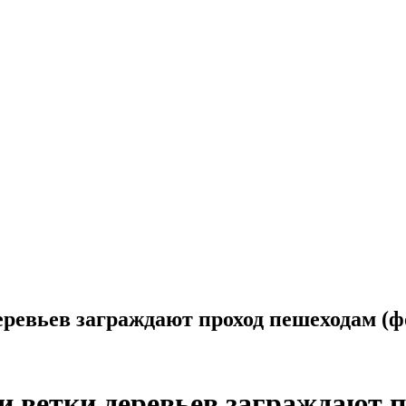
евьев заграждают проход пешеходам (ф
ветки деревьев заграждают пр