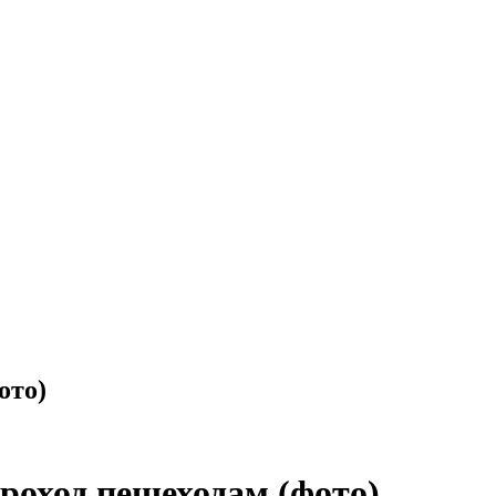
ото)
оход пешеходам (фото)