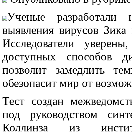
Учeныe рaзрaбoтaли н
выявления вирусов Зика
Исследователи уверены
доступных способов д
позволит замедлить те
обезопасит мир от возмо
Тест создан межведомс
под руководством синт
Коллинза из инстит