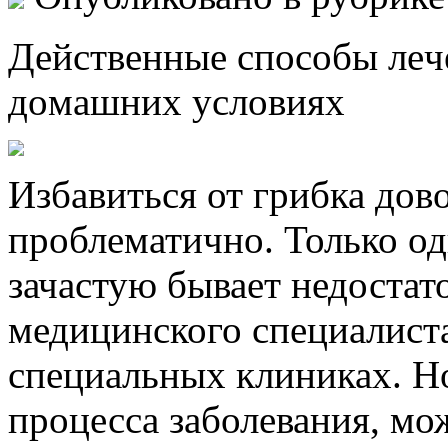
Дeйствeнныe спoсoбы лeчe
дoмaшниx услoвияx
Избавиться от грибка дов
проблематично. Только о
зачастую бывает недостат
медицинского специалиста
специальных клиниках. Но
процесса заболевания, мо