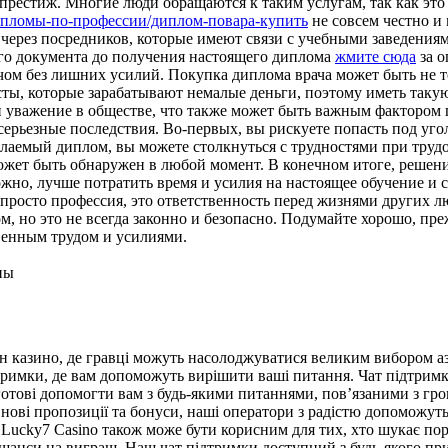
 престиж. Многие люди обращаются к таким услугам, так как это
e/дипломы-по-профессии/диплом-повара-купить
не совсем честно и
 через посредников, которые имеют связи с учебными заведения
го документа до получения настоящего диплома
жмите сюда
за о
рачом без лишних усилий. Покупка диплома врача может быть не
сты, которые зарабатывают немалые деньги, поэтому иметь так
 уважение в обществе, что также может быть важным фактором п
серьезные последствия. Во-первых, вы рискуете попасть под уг
елаемый диплом, вы можете столкнуться с трудностями при тру
жет быть обнаружен в любой момент. В конечном итоге, решение
жно, лучше потратить время и усилия на настоящее обучение и с
просто профессия, это ответственность перед жизнями других лю
м, но это не всегда законно и безопасно. Подумайте хорошо, пре
твенным трудом и усилиями.
ны
йн казино, де гравці можуть насолоджуватися великим вибором аз
тримки, де вам допоможуть вирішити ваші питання. Чат підтрим
готові допомогти вам з будь-якими питаннями, пов’язаними з гр
 нові пропозиції та бонуси, наші оператори з радістю допоможут
 Lucky7 Casino також може бути корисним для тих, хто шукає по
ї шанси на виграш. Наш чат підтримки доступний з будь-якого пр