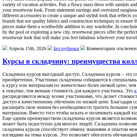
variety of vacation activities. Pair a flowy maxi dress with sandals an
your resortwear look. From statement earrings and oversized sunglasses
different accessories to create a unique and stylish look that reflect
brands that use quality fabrics and construction techniques to ensure th
pieces make them a worthwhile addition to any wardrobe. In conclusion
by the pool or exploring a new city, resortwear pieces offer the perfect
resortwear look that will make you feel fabulous wherever your travel
Апрель 15th, 2026
Без рубрики
Комментарии отключе
Курсы в складчину: преимущества кол
Складчина курсов выгодный доступ. Складчина курсов – это с
приобретении. Участники складчины собираются в специальных
к курсу или материалам по значительно более низкой цене, че
к покупке, тем меньше стоимость для каждого участника. Это
к
распределяются между всеми участниками, что делает стоимос
доступ к качественному обучению по низкой цене. Благодаря
расширять свои знания без необходимости тратить большие су
материалов. Вместо того чтобы искать и оплачивать каждый к
Еще одним преимуществом складчины курсов является возможно
может быть недоступно для многих людей. Складчина позволяе
складчина курсов способствует обмену знаниями и опытом меж
взглядами на темы курсов. Это позволяет обогатить обучающий