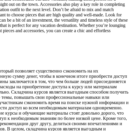
 night out on the town. Accessories also play a key role in completing
tion outfit to the next level. Don’t be afraid to mix and match
tant to choose pieces that are high quality and well-made. Look for
n be a bit of an investment, the versatility and timeless style of these
hat is perfect for any vacation destination. Whether you’re lounging
ht pieces and accessories, you can create a chic and effortless
оторый позволяет существенно сэкономить на их
нную сумму денег, чтобы в конечном итоге приобрести доступ
чины заключается в том, что чем больше людей присоединяется
 расходы на приобретение доступа к курсу или материалам
ельно. Складчина курсов является выгодным способом получить
ые темы, повышать свои профессиональные навыки или
т участникам сэкономить время на поиске нужной информации и
рести доступ ко всем необходимым материалам одновременно.
е курсы и обучающие материалы стоят довольно дорого, что
туп к необходимым знаниям по более низкой цене. Кроме того,
рекомендации друг другу, делиться своими впечатлениями и
ов. В целом, складчина курсов является выгодным и