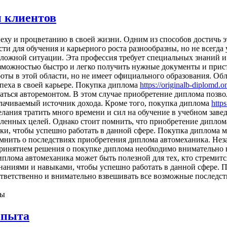
и клиентов
еху и процветанию в своей жизни. Одним из способов достичь э
 для обучения и карьерного роста разнообразны, но не всегда 
ложной ситуации. Эта профессия требует специальных знаний и 
зможностью быстро и легко получить нужные документы и прист
боты в этой области, но не имеет официального образования. О
пеха в своей карьере. Покупка диплома
https://originalb-diplomd
иматься авторемонтом. В этом случае приобретение диплома позв
плачиваемый источник дохода. Кроме того, покупка диплома
http
елания тратить много времени и сил на обучение в учебном зав
ленных целей. Однако стоит помнить, что приобретение диплома
ки, чтобы успешно работать в данной сфере. Покупка диплома 
мнить о последствиях приобретения диплома автомеханика. Нез
ринятием решения о покупке диплома необходимо внимательно взв
плома автомеханика может быть полезной для тех, кто стремится
наниями и навыками, чтобы успешно работать в данной сфере. 
ответственно и внимательно взвешивать все возможные последс
ны
опыта