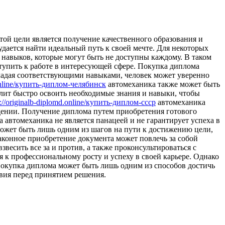
той цели является получение качественного образования и
удается найти идеальный путь к своей мечте. Для некоторых
навыков, которые могут быть не доступны каждому. В таком
упить к работе в интересующей сфере. Покупка диплома
бладая соответствующими навыками, человек может уверенно
.online/купить-диплом-челябинск
автомеханика также может быть
олит быстро освоить необходимые знания и навыки, чтобы
s://originalb-diplomd.online/купить-диплом-ссср
автомеханика
едении. Получение диплома путем приобретения готового
 автомеханика не является панацеей и не гарантирует успеха в
может быть лишь одним из шагов на пути к достижению цели,
аконное приобретение документа может повлечь за собой
есить все за и против, а также проконсультироваться с
 к профессиональному росту и успеху в своей карьере. Однако
Покупка диплома может быть лишь одним из способов достичь
твия перед принятием решения.