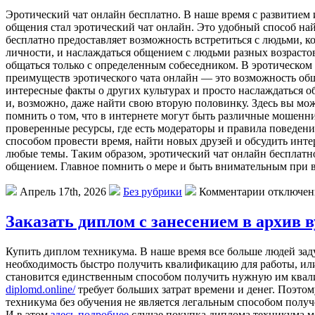
Эротический чат онлайн бесплатно. В наше время с развитием
общения стал эротический чат онлайн. Это удобный способ на
бесплатно предоставляет возможность встретиться с людьми, к
личности, и наслаждаться общением с людьми разных возрастов
общаться только с определенным собеседником. В эротическом
преимуществ эротического чата онлайн — это возможность общат
интересные факты о других культурах и просто наслаждаться 
и, возможно, даже найти свою вторую половинку. Здесь вы мож
помнить о том, что в интернете могут быть различные мошен
проверенные ресурсы, где есть модераторы и правила поведен
способом провести время, найти новых друзей и обсудить инте
любые темы. Таким образом, эротический чат онлайн бесплатн
общением. Главное помнить о мере и быть внимательным при в
Апрель 17th, 2026
Без рубрики
Комментарии отключе
Заказать диплом с занесением в архив в
Купить диплом техникума. В наше время все больше людей зад
необходимость быстро получить квалификацию для работы, или
становится единственным способом получить нужную им квалиф
diplomd.online/
требует больших затрат времени и денег. Поэто
техникума без обучения не является легальным способом получ
И в этом
здесь подробнее
случае покупка диплома техникума м