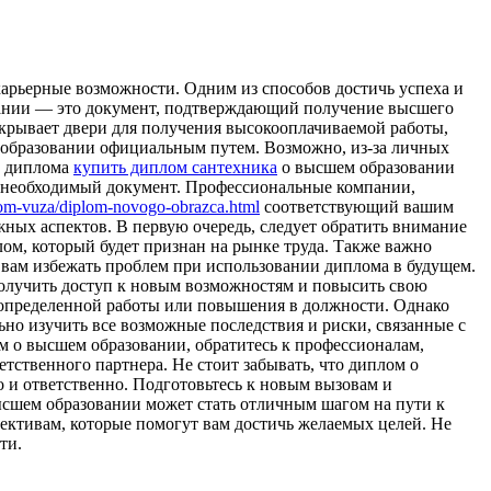
арьерные возможности. Одним из способов достичь успеха и
вании — это документ, подтверждающий получение высшего
крывает двери для получения высокооплачиваемой работы,
 образовании официальным путем. Возможно, из-за личных
ю диплома
купить диплом сантехника
о высшем образовании
 необходимый документ. Профессиональные компании,
plom-vuza/diplom-novogo-obrazca.html
соответствующий вашим
ных аспектов. В первую очередь, следует обратить внимание
ом, который будет признан на рынке труда. Также важно
 вам избежать проблем при использовании диплома в будущем.
олучить доступ к новым возможностям и повысить свою
 определенной работы или повышения в должности. Однако
о изучить все возможные последствия и риски, связанные с
м о высшем образовании, обратитесь к профессионалам,
етственного партнера. Не стоит забывать, что диплом о
о и ответственно. Подготовьтесь к новым вызовам и
ысшем образовании может стать отличным шагом на пути к
ективам, которые помогут вам достичь желаемых целей. Не
ти.