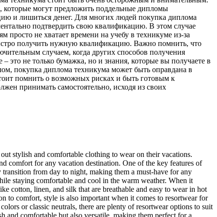
, которые могут предложить поддельные дипломы
ацию и лишиться денег. Для многих людей покупка диплома
ментально подтвердить свою квалификацию. В этом случае
 просто не хватает времени на учебу в техникуме из-за
 быстро получить нужную квалификацию. Важно помнить, что
ючительным случаем, когда других способов получения
– это не только бумажка, но и знания, которые вы получаете в
елом, покупка диплома техникума может быть оправдана в
стоит помнить о возможных рисках и быть готовым к
лжен принимать самостоятельно, исходя из своих
ut stylish and comfortable clothing to wear on their vacations.
and comfort for any vacation destination. One of the key features of
y transition from day to night, making them a must-have for any
 while staying comfortable and cool in the warm weather. When it
ke cotton, linen, and silk that are breathable and easy to wear in hot
n to comfort, style is also important when it comes to resortwear for
lors or classic neutrals, there are plenty of resortwear options to suit
h and comfortable but also versatile, making them perfect for a