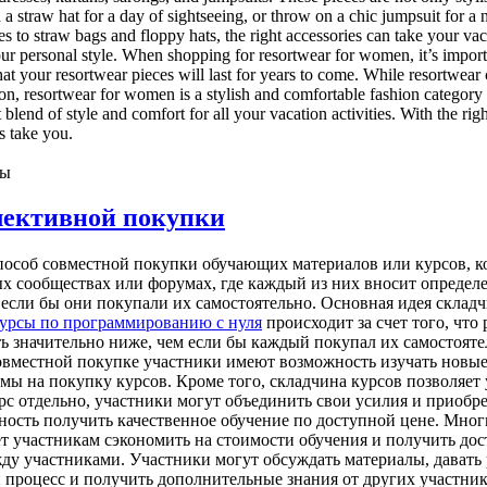
d a straw hat for a day of sightseeing, or throw on a chic jumpsuit for a
 to straw bags and floppy hats, the right accessories can take your vaca
s your personal style. When shopping for resortwear for women, it’s impor
at your resortwear pieces will last for years to come. While resortwear ca
, resortwear for women is a stylish and comfortable fashion category t
 blend of style and comfort for all your vacation activities. With the rig
s take you.
ны
лективной покупки
пособ совместной покупки обучающих материалов или курсов, к
 сообществах или форумах, где каждый из них вносит определе
м если бы они покупали их самостоятельно. Основная идея склад
урсы по программированию с нуля
происходит за счет того, что
ть значительно ниже, чем если бы каждый покупал их самостоят
 совместной покупке участники имеют возможность изучать нов
ммы на покупку курсов. Кроме того, складчина курсов позволяе
урс отдельно, участники могут объединить свои усилия и приоб
сть получить качественное обучение по доступной цене. Многи
т участникам сэкономить на стоимости обучения и получить дос
ду участниками. Участники могут обсуждать материалы, давать 
 процесс и получить дополнительные знания от других участник