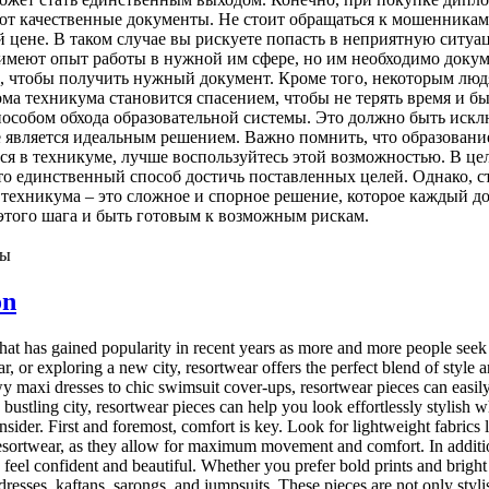
т качественные документы. Не стоит обращаться к мошенникам
 цене. В таком случае вы рискуете попасть в неприятную ситу
е имеют опыт работы в нужной им сфере, но им необходимо доку
 чтобы получить нужный документ. Кроме того, некоторым людям
лома техникума становится спасением, чтобы не терять время и
особом обхода образовательной системы. Это должно быть искл
 является идеальным решением. Важно помнить, что образование 
ться в техникуме, лучше воспользуйтесь этой возможностью. В ц
это единственный способ достичь поставленных целей. Однако, 
 техникума – это сложное и спорное решение, которое каждый до
 этого шага и быть готовым к возможным рискам.
ны
on
t has gained popularity in recent years as more and more people seek o
, or exploring a new city, resortwear offers the perfect blend of style 
wy maxi dresses to chic swimsuit cover-ups, resortwear pieces can easil
bustling city, resortwear pieces can help you look effortlessly stylish
sider. First and foremost, comfort is key. Look for lightweight fabrics li
 resortwear, as they allow for maximum movement and comfort. In additio
el confident and beautiful. Whether you prefer bold prints and bright co
esses, kaftans, sarongs, and jumpsuits. These pieces are not only stylis