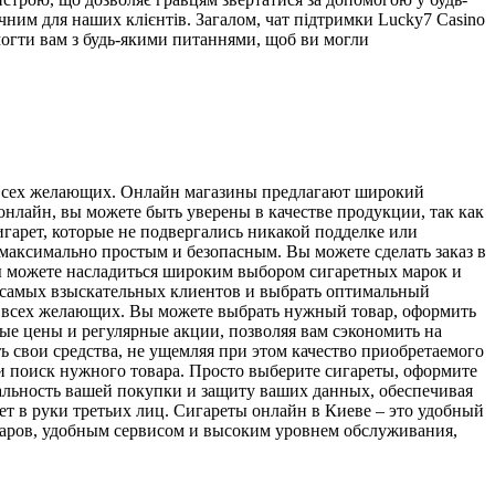
чним для наших клієнтів. Загалом, чат підтримки Lucky7 Casino
могти вам з будь-якими питаннями, щоб ви могли
я всех желающих. Онлайн магазины предлагают широкий
онлайн, вы можете быть уверены в качестве продукции, так как
гарет, которые не подвергались никакой подделке или
аксимально простым и безопасным. Вы можете сделать заказ в
 вы можете насладиться широким выбором сигаретных марок и
ти самых взыскательных клиентов и выбрать оптимальный
ля всех желающих. Вы можете выбрать нужный товар, оформить
ые цены и регулярные акции, позволяя вам сэкономить на
 свои средства, не ущемляя при этом качество приобретаемого
н и поиск нужного товара. Просто выберите сигареты, оформите
альность вашей покупки и защиту ваших данных, обеспечивая
ет в руки третьих лиц. Сигареты онлайн в Киеве – это удобный
варов, удобным сервисом и высоким уровнем обслуживания,