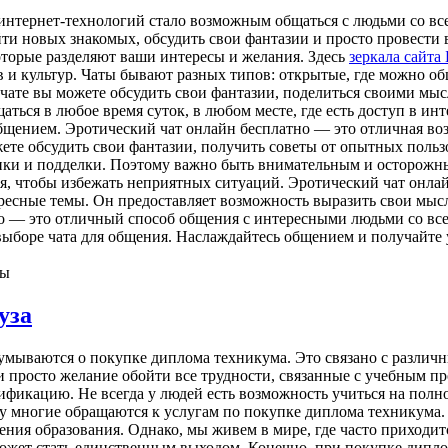
 интернет-технологий стало возможным общаться с людьми со вс
йти новых знакомых, обсудить свои фантазии и просто провести
оторые разделяют ваши интересы и желания. Здесь
зеркала сайта
 и культур. Чаты бывают разных типов: открытые, где можно об
 чате вы можете обсудить свои фантазии, поделиться своими мы
ься в любое время суток, в любом месте, где есть доступ в инт
общением. Эротический чат онлайн бесплатно — это отличная во
ете обсудить свои фантазии, получить советы от опытных польз
ники и подделки. Поэтому важно быть внимательным и осторожн
ия, чтобы избежать неприятных ситуаций. Эротический чат онл
ресные темы. Он предоставляет возможность выразить свои мысл
о — это отличный способ общения с интересными людьми со все
ыборе чата для общения. Наслаждайтесь общением и получайте 
ны
уза
умываются о покупке диплома техникума. Это связано с различн
 просто желание обойти все трудности, связанные с учебным п
икацию. Не всегда у людей есть возможность учиться на полно
му многие обращаются к услугам по покупке диплома техникума.
ения образования. Однако, мы живем в мире, где часто приходит
ожет стать единственным выходом. Конечно, при покупке дипл