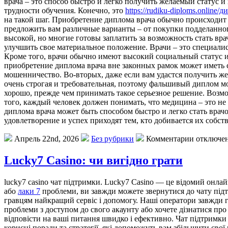
врача – это способ быстро и легко получить желаемый статус и
трудности обучения. Конечно, это
https://rudiku-diploms.onlin
на такой шаг. Приобретение диплома врача обычно происходит
предложить вам различные варианты – от покупки подделанно
высокой, но многие готовы заплатить за возможность стать в
улучшить свое материальное положение. Врачи – это специали
Кроме того, врачи обычно имеют высокий социальный статус и
приобретение диплома врача вне законных рамок может иметь 
мошенничество. Во-вторых, даже если вам удастся получить ж
очень строгая и требовательная, поэтому фальшивый диплом мо
хорошо, прежде чем принимать такое серьезное решение. Возмо
того, каждый человек должен понимать, что медицина – это не 
диплома врача может быть способом быстро и легко стать врачо
удовлетворение и успех приходят тем, кто добивается их собс
Апрель 22nd, 2026
Без рубрики
Комментарии отключе
Lucky7 Casino: чи вигідно грати
lucky7 casino чат підтримки. Lucky7 Casino — це відомий онла
або
лаки 7
проблеми, ви завжди можете звернутися до чату під
гравцям найкращий сервіс і допомогу. Наші оператори завжди 
проблеми з доступом до свого акаунту або хочете дізнатися про
відповісти на ваші питання швидко і ефективно. Чат підтримки
корисні поради та стратегії, які допоможуть вам збільшити сво