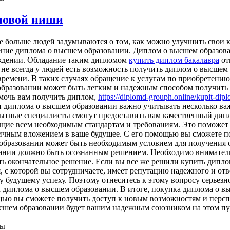
новой ниши
 больше людей задумываются о том, как можно улучшить свои к
тение диплома о высшем образовании. Диплом о высшем образо
еждении. Обладание таким дипломом
купить диплом бакалавра
от
не всегда у людей есть возможность получить диплом о высшем
 времени. В таких случаях обращение к услугам по приобретени
образовании может быть легким и надежным способом получить
омочь вам получить диплом,
https://diplomd-grouph.online/kupit-di
 диплома о высшем образовании важно учитывать несколько важ
пытные специалисты смогут предоставить вам качественный дипл
ющие всем необходимым стандартам и требованиям. Это поможет
ичным вложением в ваше будущее. С его помощью вы сможете п
 образовании может быть необходимым условием для получения
вании должно быть осознанным решением. Необходимо внимательн
ть окончательное решение. Если вы все же решили купить дипло
я, с которой вы сотрудничаете, имеет репутацию надежного и отв
 будущему успеху. Поэтому отнеситесь к этому вопросу серьезн
 диплома о высшем образовании. В итоге, покупка диплома о в
щью вы сможете получить доступ к новым возможностям и персп
ысшем образовании будет вашим надежным союзником на этом пу
ны