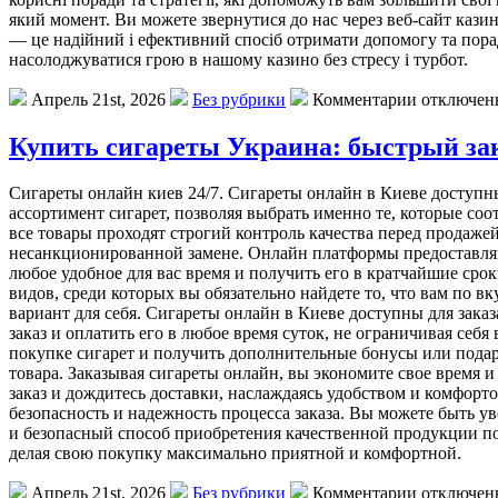
який момент. Ви можете звернутися до нас через веб-сайт кази
— це надійний і ефективний спосіб отримати допомогу та порад
насолоджуватися грою в нашому казино без стресу і турбот.
Апрель 21st, 2026
Без рубрики
Комментарии отключен
Купить сигареты Украина: быстрый зак
Сигареты онлайн киев 24/7. Сигареты онлайн в Киеве доступн
ассортимент сигарет, позволяя выбрать именно те, которые со
все товары проходят строгий контроль качества перед продаже
несанкционированной замене. Онлайн платформы предоставляю
любое удобное для вас время и получить его в кратчайшие сро
видов, среди которых вы обязательно найдете то, что вам по 
вариант для себя. Сигареты онлайн в Киеве доступны для зака
заказ и оплатить его в любое время суток, не ограничивая се
покупке сигарет и получить дополнительные бонусы или подар
товара. Заказывая сигареты онлайн, вы экономите свое время и
заказ и дождитесь доставки, наслаждаясь удобством и комфо
безопасность и надежность процесса заказа. Вы можете быть ув
и безопасный способ приобретения качественной продукции п
делая свою покупку максимально приятной и комфортной.
Апрель 21st, 2026
Без рубрики
Комментарии отключен