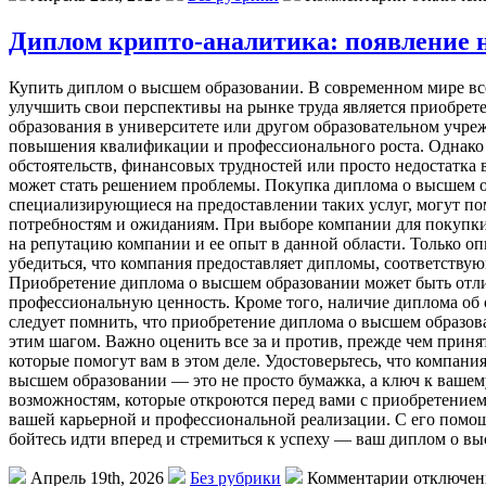
Диплом крипто-аналитика: появление 
Купить диплом о высшем образовании. В современном мире все
улучшить свои перспективы на рынке труда является приобре
образования в университете или другом образовательном учр
повышения квалификации и профессионального роста. Однако 
обстоятельств, финансовых трудностей или просто недостатка
может стать решением проблемы. Покупка диплома о высшем 
специализирующиеся на предоставлении таких услуг, могут п
потребностям и ожиданиям. При выборе компании для покупки
на репутацию компании и ее опыт в данной области. Только о
убедиться, что компания предоставляет дипломы, соответству
Приобретение диплома о высшем образовании может быть отл
профессиональную ценность. Кроме того, наличие диплома об
следует помнить, что приобретение диплома о высшем образо
этим шагом. Важно оценить все за и против, прежде чем приня
которые помогут вам в этом деле. Удостоверьтесь, что компани
высшем образовании — это не просто бумажка, а ключ к вашему
возможностям, которые откроются перед вами с приобретением
вашей карьерной и профессиональной реализации. С его помо
бойтесь идти вперед и стремиться к успеху — ваш диплом о в
Апрель 19th, 2026
Без рубрики
Комментарии отключе