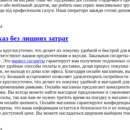
но або мобільний додаток, що робить наш сервіс максимально зру
и від професіоналів галузі. Наші оператори завжди готові допо
ы
аз без лишних затрат
ы круглосуточно, что делает их покупку удобной и быстрой дл
ответствуют вашим предпочтениям и вкусам. Заказывая сигареты 
й. Это
марвел сигареты
гарантирует вам получение подлинных си
т удобные способы оплаты и доставки, делая процесс покупки м
ки, не выходя из дома или офиса. Благодаря онлайн магазинам,
вкусу. Большой ассортимент позволяет удовлетворить потребнос
за круглосуточно, что делает их покупку удобной и выгодной д
бя временными рамками. Онлайн магазины предлагают конкурентн
ки. Вы всегда можете найти выгодное предложение и сэкономить
 силы, так как вам не нужно тратить время на поездку в магази
ртом онлайн шопинга. Онлайн магазины гарантируют конфиденци
ерены, что ваша информация остается в безопасности и не попад
о доступной цене. Вы можете насладиться широким выбором то
ы