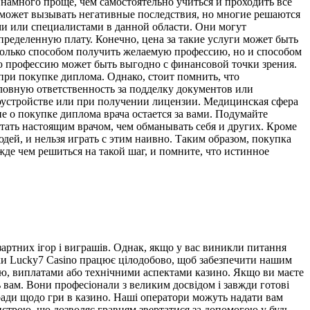
 намного проще, чем самостоятельно учиться и проходить все
 может вызывать негативные последствия, но многие решаются
ми или специалистами в данной области. Они могут
пределенную плату. Конечно, цена за такие услуги может быть
 только способом получить желаемую профессию, но и способом
ую профессию может быть выгодно с финансовой точки зрения.
ри покупке диплома. Однако, стоит помнить, что
оловную ответственность за подделку документов или
доустройстве или при получении лицензии. Медицинская сфера
 о покупке диплома врача остается за вами. Подумайте
тать настоящим врачом, чем обманывать себя и других. Кроме
дей, и нельзя играть с этим наивно. Таким образом, покупка
жде чем решиться на такой шаг, и помните, что истинное
артних ігор і виграшів. Однак, якщо у вас виникли питання
ки Lucky7 Casino працює цілодобово, щоб забезпечити нашим
ою, виплатами або технічними аспектами казино. Якщо ви маєте
ь вам. Вони професіонали з великим досвідом і завжди готові
ради щодо гри в казино. Наші оператори можуть надати вам
истрою, що дозволяє гравцям звертатися за допомогою у будь-