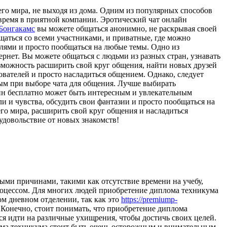
его мира, не выходя из дома. Одним из популярных способов
 время в приятной компании. Эротический чат онлайн
 Бонгакамс
вы можете общаться анонимно, не раскрывая своей
щаться со всеми участниками, и приватные, где можно
слями и просто пообщаться на любые темы. Одно из
ернет. Вы можете общаться с людьми из разных стран, узнавать
зможность расширить свой круг общения, найти новых друзей
ователей и просто насладиться общением. Однако, следует
ым при выборе чата для общения. Лучше выбирать
айн бесплатно может быть интересным и увлекательным
и и чувства, обсудить свои фантазии и просто пообщаться на
го мира, расширить свой круг общения и насладиться
удовольствие от новых знакомств!
ыми причинами, такими как отсутствие времени на учебу,
роцессом. Для многих людей приобретение диплома техникума
м дневном отделении, так как это
https://premiump-
 Конечно, стоит понимать, что приобретение диплома
ся идти на различные ухищрения, чтобы достичь своих целей.
ома техникума стоит быть очень осторожным и внимательным.