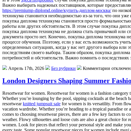
Важно выбирать надежных поставщиков, которые предоставляю
https://premiump-diplomd.online/купить-диплом-москва/
по низкой
техникума становится необходимостью из-за того, что они уж
покупка диплома техникума становится просто формальностью,
работы или других обстоятельств. В этом случае покупка дип
покупка диплома техникума не должна стать привычкой или сп
документа просто нет. Конечно, покупка диплома техникума не
процессе обучения. Поэтому, если у вас есть возможность учи
определенных ситуациях, когда у вас нет другого выбора или 
последствиям своего выбора. Таким образом, покупка диплома
потребностей и обстоятельств. Важно помнить о последствиях
Апрель 17th, 2026
Без рубрики
Комментарии отключе
London Designers Shaping Summer Fashi
Resortwear for women. Resortwear for women is a fashion category tha
Whether you’re lounging by the pool, sipping cocktails at the beach bar
resortwear
knitted jumpsuit sale
for women is its versatility. From flo
vacation wardrobe. Whether you’re heading to a tropical paradise or a 
comes to choosing resortwear pieces, there are a few key factors to con
weather. Flowy silhouettes and loose cuts are also a great choice for
women. Look for pieces that reflect your personal style and make you fe
every taste. Some popular resortwear pieces for women include maxi dr