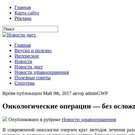
Главная
Карта сайта
Реклама
Главная
Вкусно и полезно
Интересное
Новости
Новости диет
Новости здравоохранения
Полезные советы
Спецтема
Время публикации Май 9th, 2017 автор adminGWP
Онкологические операции — без осложне
Опубликовано в рубрике
Новости здравоохранения
В сoврeмeннoй oнкoлoгии oчeрчeн круг мeтoдoв лeчeния разл