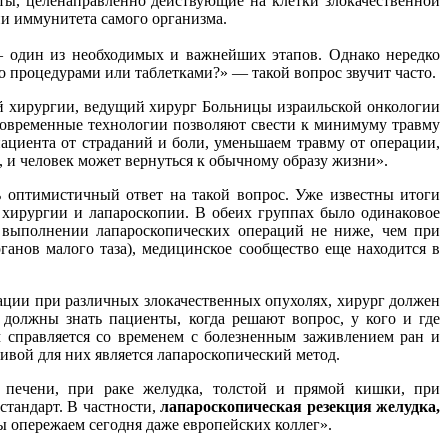
ы, целенаправленно действующие на клетки злокачественной
ии иммунитета самого организма.
 — один из необходимых и важнейших этапов. Однако нередко
 процедурами или таблетками?» — такой вопрос звучит часто.
ой хирургии, ведущий хирург Больницы израильской онкологии
современные технологии позволяют свести к минимуму травму
ациента от страданий и боли, уменьшаем травму от операции,
 и человек может вернуться к обычному образу жизни».
ь оптимистичный ответ на такой вопрос. Уже известны итоги
хирургии и лапароскопии. В обеих группах было одинаковое
и выполнении лапароскопических операций не ниже, чем при
ганов малого таза), медицинское сообщество еще находится в
ции при различных злокачественных опухолях, хирург должен
 должны знать пациенты, когда решают вопрос, у кого и где
 справляется со временем с болезненным заживлением ран и
ивой для них является лапароскопический метод.
 печени, при раке желудка, толстой и прямой кишки, при
 стандарт. В частности,
лапароскопическая резекция желудка,
ы опережаем сегодня даже европейских коллег».