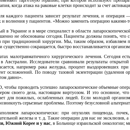
именяют таргетную терапию, при которой используют препарат
пия, когда атака на раковые клетки происходит за счет активац
ля каждого пациента зависит результат лечения, и операция
х и волнения у пациентов. «Можно заменить операцию какими-то
тный в Украине и в мире специалист в области лапароскопическ
ершенно не обоснованы сегодня. Пациенты должны понять, что 
и при традиционной хирургии. Мы, таким образом, избавляем п
 существенно сокращается, быстро восстанавливается организм,
атах малотравматичного хирургического лечения. Сегодня ест
в Австралии. Исследователи сравнивали результаты открытой 
касается, например рака желудка, процент выздоровевших пр
нт осложнений. По поводу тазовой экзентерации (удаления ор
том давно».
D, чтобы проводить успешно лапароскопические объемные опера
ером своего дела, настоящим виртуозом. И это основное, что
рает для пожилых, ослабленных людей. Если молодой организм
озникнуть серьезные проблемы. Поэтому безусловной альтернат
лняем лапароскопически: при опухолях пищевода, почек,
тельной железы и т. д. Такие операции для нас не эксклюзив, а
ии, Южной Корее и у нас
, в Больнице израильской онкологии; м