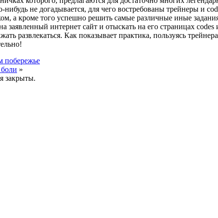
ничках которого, предлагаются для достаточно многих легендар
то-нибудь не догадывается, для чего востребованы трейнеры и cod
ом, а кроме того успешно решить самые различные иные задания
а заявленный интернет сайт и отыскать на его страницах codes 
ать развлекаться. Как показывает практика, пользуясь трейнер
тельно!
м побережье
 боли
»
я закрыты.