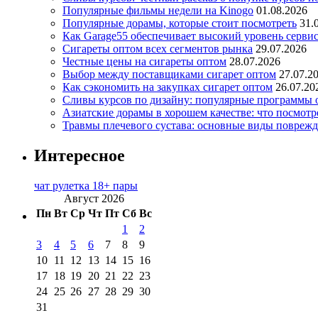
Популярные фильмы недели на Kinogo
01.08.2026
Популярные дорамы, которые стоит посмотреть
31.
Как Garage55 обеспечивает высокий уровень серви
Сигареты оптом всех сегментов рынка
29.07.2026
Честные цены на сигареты оптом
28.07.2026
Выбор между поставщиками сигарет оптом
27.07.2
Как сэкономить на закупках сигарет оптом
26.07.20
Сливы курсов по дизайну: популярные программы 
Азиатские дорамы в хорошем качестве: что посмотр
Травмы плечевого сустава: основные виды повреж
Интересное
чат рулетка 18+ пары
Август 2026
Пн
Вт
Ср
Чт
Пт
Сб
Вс
1
2
3
4
5
6
7
8
9
10
11
12
13
14
15
16
17
18
19
20
21
22
23
24
25
26
27
28
29
30
31