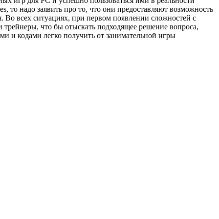
ных игр для PC и успешно пользоваться ими в реальности
es, то надо заявить про то, что они предоставляют возможность
. Во всех ситуациях, при первом появлении сложностей с
и трейнеры, что бы отыскать подходящее решение вопроса,
ами и кодами легко получить от занимательной игры