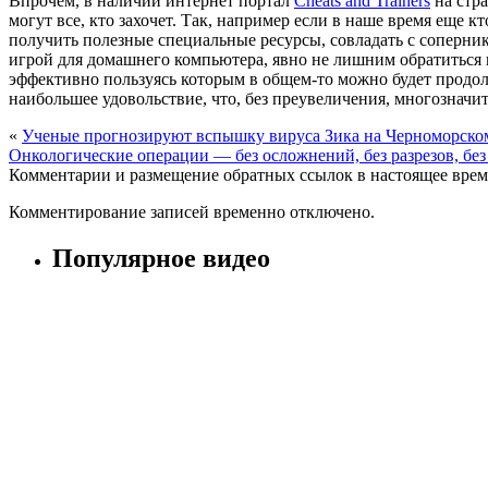
Впрочем, в наличии интернет портал
Cheats and Trainers
на стра
могут все, кто захочет. Так, например если в наше время еще к
получить полезные специальные ресурсы, совладать с соперник
игрой для домашнего компьютера, явно не лишним обратиться н
эффективно пользуясь которым в общем-то можно будет продолж
наибольшее удовольствие, что, без преувеличения, многозначи
«
Ученые прогнозируют вспышку вируса Зика на Черноморско
Онкологические операции — без осложнений, без разрезов, без
Комментарии и размещение обратных ссылок в настоящее врем
Комментирование записей временно отключено.
Популярное видео