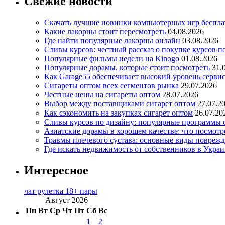
Свежие новости
Скачать лучшие новинки компьютерных игр бесплат
Какие лакорны стоит пересмотреть
04.08.2026
Где найти популярные лакорны онлайн
03.08.2026
Сливы курсов: честный рассказ о покупке курсов п
Популярные фильмы недели на Kinogo
01.08.2026
Популярные дорамы, которые стоит посмотреть
31.
Как Garage55 обеспечивает высокий уровень серви
Сигареты оптом всех сегментов рынка
29.07.2026
Честные цены на сигареты оптом
28.07.2026
Выбор между поставщиками сигарет оптом
27.07.2
Как сэкономить на закупках сигарет оптом
26.07.20
Сливы курсов по дизайну: популярные программы 
Азиатские дорамы в хорошем качестве: что посмотр
Травмы плечевого сустава: основные виды повреж
Где искать недвижимость от собственников в Украи
Интересное
чат рулетка 18+ пары
Август 2026
Пн
Вт
Ср
Чт
Пт
Сб
Вс
1
2