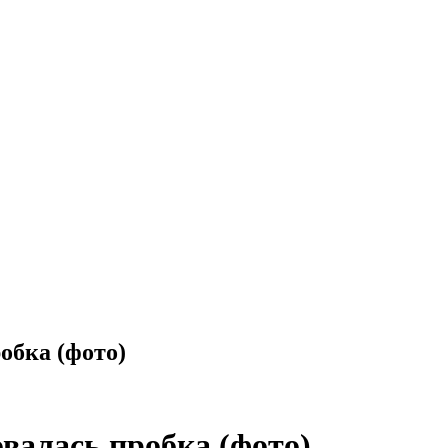
обка (фото)
валась пробка (фото)