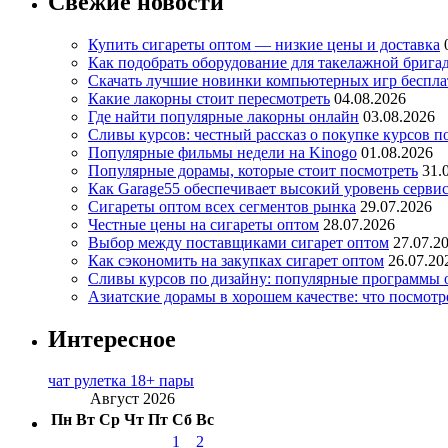
Свежие новости
Купить сигареты оптом — низкие цены и доставка
Как подобрать оборудование для такелажной брига
Скачать лучшие новинки компьютерных игр бесплат
Какие лакорны стоит пересмотреть
04.08.2026
Где найти популярные лакорны онлайн
03.08.2026
Сливы курсов: честный рассказ о покупке курсов п
Популярные фильмы недели на Kinogo
01.08.2026
Популярные дорамы, которые стоит посмотреть
31.
Как Garage55 обеспечивает высокий уровень серви
Сигареты оптом всех сегментов рынка
29.07.2026
Честные цены на сигареты оптом
28.07.2026
Выбор между поставщиками сигарет оптом
27.07.2
Как сэкономить на закупках сигарет оптом
26.07.20
Сливы курсов по дизайну: популярные программы 
Азиатские дорамы в хорошем качестве: что посмотр
Интересное
чат рулетка 18+ пары
Август 2026
Пн
Вт
Ср
Чт
Пт
Сб
Вс
1
2