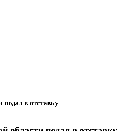
 подал в отставку
й области подал в отставку