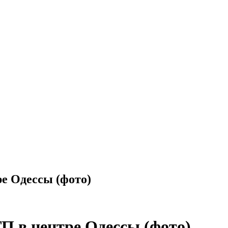
ре Одессы (фото)
П в центре Одессы (фото)