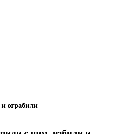
 и ограбили
пили с ним, избили и