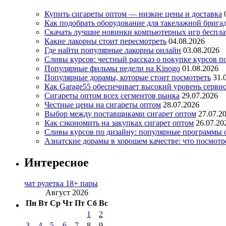
Купить сигареты оптом — низкие цены и доставка
Как подобрать оборудование для такелажной брига
Скачать лучшие новинки компьютерных игр бесплат
Какие лакорны стоит пересмотреть
04.08.2026
Где найти популярные лакорны онлайн
03.08.2026
Сливы курсов: честный рассказ о покупке курсов п
Популярные фильмы недели на Kinogo
01.08.2026
Популярные дорамы, которые стоит посмотреть
31.
Как Garage55 обеспечивает высокий уровень серви
Сигареты оптом всех сегментов рынка
29.07.2026
Честные цены на сигареты оптом
28.07.2026
Выбор между поставщиками сигарет оптом
27.07.2
Как сэкономить на закупках сигарет оптом
26.07.20
Сливы курсов по дизайну: популярные программы 
Азиатские дорамы в хорошем качестве: что посмотр
Интересное
чат рулетка 18+ пары
Август 2026
Пн
Вт
Ср
Чт
Пт
Сб
Вс
1
2
3
4
5
6
7
8
9