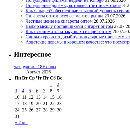
Популярные фильмы недели на Kinogo
01.08.2026
Популярные дорамы, которые стоит посмотреть
31.
Как Garage55 обеспечивает высокий уровень серви
Сигареты оптом всех сегментов рынка
29.07.2026
Честные цены на сигареты оптом
28.07.2026
Выбор между поставщиками сигарет оптом
27.07.2
Как сэкономить на закупках сигарет оптом
26.07.20
Сливы курсов по дизайну: популярные программы 
Азиатские дорамы в хорошем качестве: что посмотр
Интересное
чат рулетка 18+ пары
Август 2026
Пн
Вт
Ср
Чт
Пт
Сб
Вс
1
2
3
4
5
6
7
8
9
10
11
12
13
14
15
16
17
18
19
20
21
22
23
24
25
26
27
28
29
30
31
« Июл