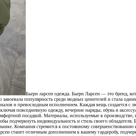
Бьерн ларсен одежда. Бьерн Ларсен — это бренд, к
о завоевала популярность среди модных ценителей и стала одни
алов и превосходным исполнением. Каждая вещь создается с лю
включая повседневную одежду, вечерние наряды, обувь и аксесс
омфортной посадкой. Материалы, используемые в производстве, 
обы подчеркнуть индивидуальность и стиль своего обладателя. 
а рынке. Компания стремится к постоянному совершенствованию 
арсен станет отличным дополнением к вашему гардеробу, подчер