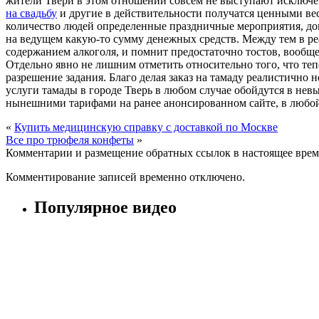
жители Твери в этом отношении совсем не выступают исключе
на свадьбу
и другие в действительности получатся ценными ве
количество людей определенные праздничные мероприятия, допу
на ведущем какую-то сумму денежных средств. Между тем в реа
содержанием алкоголя, и помнит предостаточно тостов, вообщ
Отдельно явно не лишним отметить относительно того, что те
разрешение задания. Благо делая заказ на тамаду реалистично
услуги тамады в городе Тверь в любом случае обойдутся в нев
нынешними тарифами на ранее анонсированном сайте, в любой
«
Купить медицинскую справку с доставкой по Москве
Все про трюфеля конфеты
»
Комментарии и размещение обратных ссылок в настоящее врем
Комментирование записей временно отключено.
Популярное видео