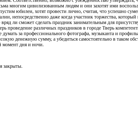
нием. Соответственно, возможно с убежденностью утверждать, 
сьма многим цивилизованным людям и они захотят ими воспольз
стим юбилеи, хотят провести лично, считая, что успешно сумею
лии, непосредственно даже когда участник торжества, который 
е вряд ли сможет сделать праздник занимательным для присутст
перь проведение различных праздников в городе Тверь компете
 не думать за профессионального фотографа, музыканта и профиль
ысокую денежную сумму, а убедиться самостоятельно в таком обс
 момент дня и ночи.
я закрыты.