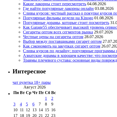
Какие лакорны стоит пересмотреть
04.08.2026
Где найти популярные лакорны онлайн
03.08.2026
Сливы курсов: честный рассказ о покупке курсов п
Популярные фильмы недели на Kinogo
01.08.2026
Популярные дорамы, которые стоит посмотреть
31.
Как Garage55 обеспечивает высокий уровень серви
Сигареты оптом всех сегментов рынка
29.07.2026
Честные цены на сигареты оптом
28.07.2026
Выбор между поставщиками сигарет оптом
27.07.2
Как сэкономить на закупках сигарет оптом
26.07.20
Сливы курсов по дизайну: популярные программы 
Азиатские дорамы в хорошем качестве: что посмотр
Травмы плечевого сустава: основные виды повреж
Интересное
чат рулетка 18+ пары
Август 2026
Пн
Вт
Ср
Чт
Пт
Сб
Вс
1
2
3
4
5
6
7
8
9
10
11
12
13
14
15
16
17
18
19
20
21
22
23