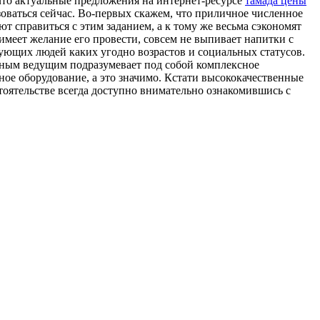
что актуальные предложения на интернет-ресурсе
тамада цены
оваться сейчас. Во-первых скажем, что приличное численное
т справиться с этим заданием, а к тому же весьма сэкономят
имеет желание его провести, совсем не выпивает напитки с
вующих людей каких угодно возрастов и социальных статусов.
нтным ведущим подразумевает под собой комплексное
ное оборудование, а это значимо. Кстати высококачественные
тоятельстве всегда доступно внимательно ознакомившись с