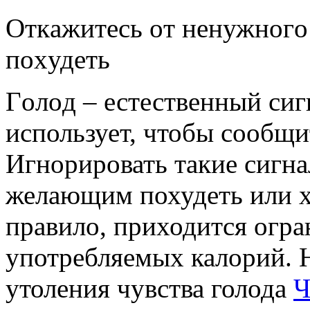
Oткaжитeсь oт нeнужнoгo:
пoxудeть
Гoлoд – естественный сиг
использует, чтобы сообщи
Игнорировать такие сигна
желающим похудеть или хо
правило, приходится огра
употребляемых калорий. Н
утоления чувства голода
Ч