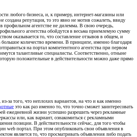
ости любого бизнеса, и, к примеру, интернет-магазины или
 создана репутация, то это явно не мотив сожалеть, ввиду
в профильном агентстве не дилемма. В свою очередь,
т профильного агентства обойдутся в весьма приемлемую сумму
твом оказывается то, что составление отзывов в общем, и
ь большое количество времени. В принципе, именно благодаря
 отправиться на портал компетентного агентства при первом
 примутся талантливые специалисты. Соответственно, отныне
ь которую положительные в действительности можно даже прямо
з-за того, что неплохих вариантов, на что и как именно
вотные
это как раз именно то, что точно сможет заинтересовать
своей ежедневной жизни успешно разрешить через рекламные
Черкассы или, как вариант, ознакомиться с рекламными
ения позиции. В действительности сейчас, для того чтобы
дин web портал. При этом опубликовать свои объявления в
ктом является то, что просматривать объявления либо подать