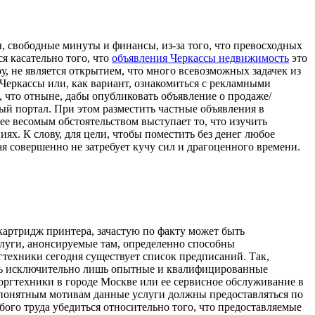
, свободные минуты и финансы, из-за того, что превосходных
я касательно того, что
объявления Черкассы недвижимость
это
у, не является открытием, что много всевозможных задачек из
 Черкассы или, как вариант, ознакомиться с рекламными
, что отныне, дабы опубликовать объявление о продаже/
ый портал. При этом разместить частные объявления в
ее весомым обстоятельством выступает то, что изучить
ях. К слову, для цели, чтобы поместить без денег любое
ая совершенно не затребует кучу сил и драгоценного времени.
картридж принтера, зачастую по факту может быть
луги, анонсируемые там, определенно способны
гтехники сегодня существует список предписаний. Так,
ть исключительно лишь опытные и квалифицированные
 оргтехники в городе Москве или ее сервисное обслуживание в
 понятным мотивам данные услуги должны предоставляться по
ого труда убедиться относительно того, что предоставляемые