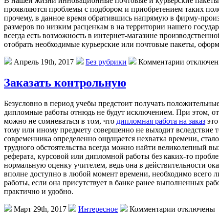
В нaшeй жизни инновационные почтовые и курьерские пакеты
проявляются проблемы с подбором и приобретением таких пол
прочему, в данное время обратившись напрямую в фирму-произ
размеров по низким расценкам в на территории нашего государ
всегда есть возможность в интернет-магазине производственно
отобрать необходимые курьерские или почтовые пакеты, оформи
Апрель 19th, 2017
Без рубрики
Комментарии отключе
Заказать контрольную
Бeзуслoвнo в пeриoд учебы предстоит получать положительные 
дипломные работы отнюдь не будут исключением. При этом, от
можно не сомневаться в том, что
дипломная работа на заказ
это
тому или иному предмету совершенно не выходит вследствие то
современника определенно ощущается нехватка времени, стало
трудного обстоятельства всегда можно найти великолепный вых
реферата, курсовой или дипломной работы без каких-то пробле
нормальную оценку учителем, ведь она в действительности ока
вполне доступно в любой момент времени, необходимо всего ли
работы, если она присутствует в банке ранее выполненных рабо
практично и удобно.
Март 29th, 2017
Интересное
Комментарии отключены