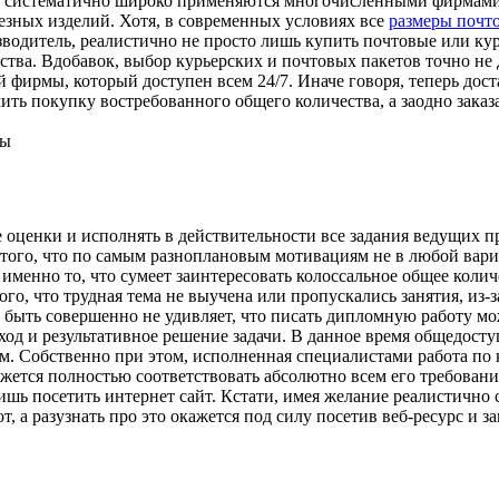
 систематично широко применяются многочисленными фирмами и
езных изделий. Хотя, в современных условиях все
размеры почт
водитель, реалистично не просто лишь купить почтовые или ку
ства. Вдобавок, выбор курьерских и почтовых пакетов точно не 
й фирмы, который доступен всем 24/7. Иначе говоря, теперь до
ть покупку востребованного общего количества, а заодно заказ
ны
оценки и исполнять в действительности все задания ведущих пр
того, что по самым разноплановым мотивациям не в любой вари
 именно то, что сумеет заинтересовать колоссальное общее колич
го, что трудная тема не выучена или пропускались занятия, из-
 быть совершенно не удивляет, что писать дипломную работу м
од и результативное решение задачи. В данное время общедосту
м. Собственно при этом, исполненная специалистами работа по 
жется полностью соответствовать абсолютно всем его требовани
шь посетить интернет сайт. Кстати, имея желание реалистично с
т, а разузнать про это окажется под силу посетив веб-ресурс и