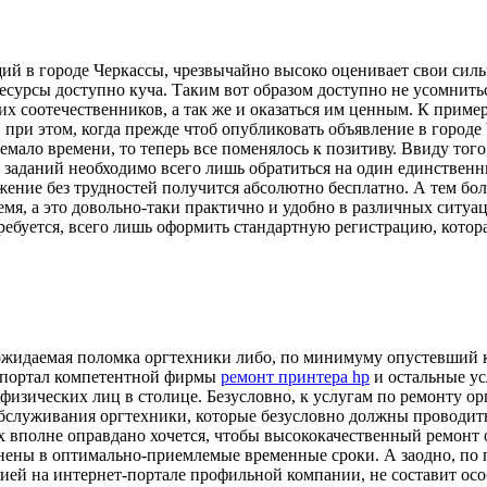
й в городе Черкассы, чрезвычайно высоко оценивает свои силы
есурсы доступно куча. Таким вот образом доступно не усомнитьс
х соотечественников, а так же и оказаться им ценным. К пример
 при этом, когда прежде чтоб опубликовать объявление в городе
мало времени, то теперь все поменялось к позитиву. Ввиду того
 заданий необходимо всего лишь обратиться на один единственн
ение без трудностей получится абсолютно бесплатно. А тем бол
я, а это довольно-таки практично и удобно в различных ситуаци
требуется, всего лишь оформить стандартную регистрацию, котор
неожидаемая поломка оргтехники либо, по минимуму опустевший 
то портал компетентной фирмы
ремонт принтера hp
и остальные ус
физических лиц в столице. Безусловно, к услугам по ремонту ор
обслуживания оргтехники, которые безусловно должны проводи
ах вполне оправдано хочется, чтобы высококачественный ремонт
лнены в оптимально-приемлемые временные сроки. А заодно, по
й на интернет-портале профильной компании, не составит особ