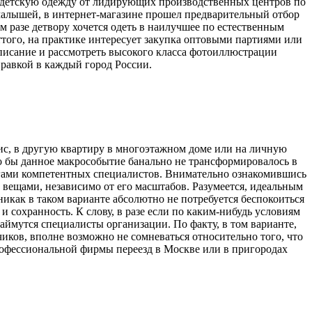
ю детскую одежду от лидирующих производственных центров по
малышей, в интернет-магазине прошел предварительный отбор
м разе детвору хочется одеть в наилучшее по естественным
ттого, на практике интересует закупка оптовыми партиями или
описание и рассмотреть высокого класса фотоиллюстрации
правкой в каждый город России.
ис, в другую квартиру в многоэтажном доме или на личную
о бы данное макрособытие банально не трансформировалось в
гами компетентных специалистов. Внимательно ознакомившись
 вещами, независимо от его масштабов. Разумеется, идеальным
никак в таком варианте абсолютно не потребуется беспокоиться
и сохранность. К слову, в разе если по каким-нибудь условиям
 займутся специалисты организации. По факту, в том варианте,
иков, вполне возможно не сомневаться относительно того, что
профессиональной фирмы переезд в Москве или в пригородах