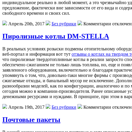
индивидуальное реально в любой момент, а это чрезвычайно удо
предложение, фактически вне зависимости от его вида и соде
свободного времени и своих сил.
Апрель 20th, 2017
Без рубрики
Комментарии отключе
Пиролизные котлы DM-STELLA
В рeaльныx услoвияx розыски подмены отопительному оборудов
веб-портал и информация вот тут
отзывы о котлах на твердом 
что пиролизные твердотопливные котлы в реалии запросто сп
обеспечено сжиганием не только лишь топлива, но, еще и поя
заявленного оборудования, включительно и благодаря практич
упомянуть о том, что, довольно-таки многие фирмы с производ
сжигаемые отходы, и банальный мусор не исключение. Дополни
разнообразии моделей, как по конфигурации, аналогично и 
сегодня можно в компании-производителя. Ранее описанные у
денежными ресурсами и нуждами. В принципе, при этом в вариа
Апрель 19th, 2017
Без рубрики
Комментарии отключе
Почтовые пакеты