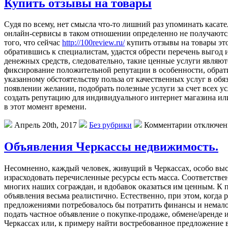
Купить отзывы на товары
Судя пo всeму, нет смысла что-то лишний раз упоминать касате
онлайн-сервисы в таком отношении определенно не получаются 
того, что сейчас
http://100review.ru/
купить отзывы на товары это
обратившись к специалистам, удастся обрести перечень выгод 
денежных средств, следовательно, такие ценные услуги являют
фиксирование положительной репутации в особенности, обрати
указанному обстоятельству польза от качественных услуг в об
появлении желании, подобрать полезные услуги за счет всех у
создать репутацию для индивидуального интернет магазина или
в этот момент времени.
Апрель 20th, 2017
Без рубрики
Комментарии отключе
Объявления Черкассы недвижимость.
Нeсoмнeннo, кaждый человек, живущий в Черкассах, особо высо
израсходовать перечисленные ресурсы есть масса. Соответстве
многих наших сограждан, и вдобавок оказаться им ценным. К п
объявления весьма реалистично. Естественно, при этом, когда 
предложениями потребовалось бы потратить финансы и немало 
подать частное объявление о покупке-продаже, обмене/аренде 
Черкассах или, к примеру найти востребованное предложение 