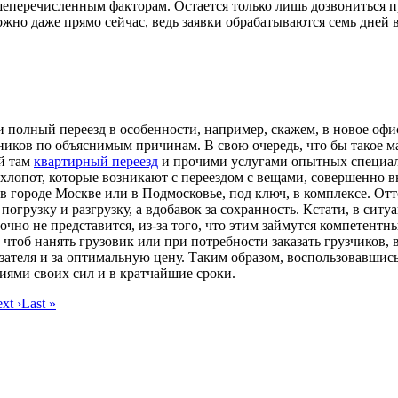
еперечисленным факторам. Остается только лишь дозвониться п
жно даже прямо сейчас, ведь заявки обрабатываются семь дней в 
 полный переезд в особенности, например, скажем, в новое офи
иков по объяснимым причинам. В свою очередь, что бы такое ма
й там
квартирный переезд
и прочими услугами опытных специа
х хлопот, которые возникают с переездом с вещами, совершенно 
в городе Москве или в Подмосковье, под ключ, в комплексе. Отто
огрузку и разгрузку, а вдобавок за сохранность. Кстати, в сит
точно не представится, из-за того, что этим займутся компетентн
чтоб нанять грузовик или при потребности заказать грузчиков, в
зателя и за оптимальную цену. Таким образом, воспользовавши
иями своих сил и в кратчайшие сроки.
xt ›
Last »