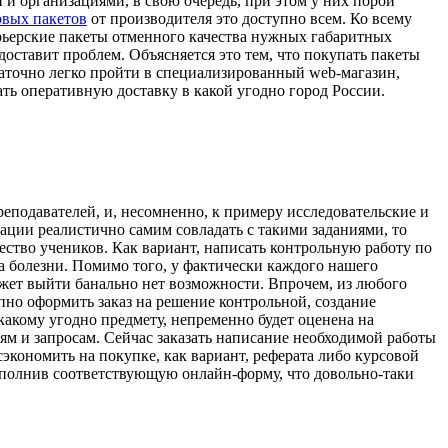
 организациями, в свою очередь, при этом у них порой
овых пакетов
от производителя это доступно всем. Ко всему
рьерские пакеты отменного качества нужных габаритных
доставит проблем. Объясняется это тем, что покупать пакеты
статочно легко пройти в специализированный web-магазин,
ать оперативную доставку в какой угодно город России.
еподавателей, и, несомненно, к примеру исследовательские и
ации реалистично самим совладать с такими заданиями, то
ество учеников. Как вариант, написать контрольную работу по
за болезни. Помимо того, у фактически каждого нашего
ожет выйти банально нет возможности. Впрочем, из любого
пно оформить заказ на решение контрольной, создание
какому угодно предмету, непременно будет оценена на
ям и запросам. Сейчас заказать написание необходимой работы
экономить на покупке, как вариант, реферата либо курсовой
 заполнив соответствующую онлайн-форму, что довольно-таки