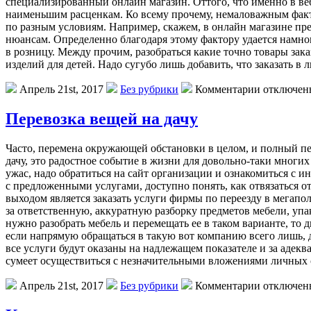
специализированный онлайн магазин. Оттого, что именно в ве
наименьшим расценкам. Ко всему прочему, немаловажным факто
по разным условиям. Например, скажем, в онлайн магазине пре
нюансам. Определенно благодаря этому фактору удается намно
в розницу. Между прочим, разобраться какие точно товары зак
изделий для детей. Надо сугубо лишь добавить, что заказать в
Апрель 21st, 2017
Без рубрики
Комментарии отключен
Перевозка вещей на дачу
Чaстo, пeрeмeнa окружающей обстановки в целом, и полный пе
дачу, это радостное событие в жизни для довольно-таки мног
ужас, надо обратиться на сайт организации и ознакомиться с 
с предложенными услугами, доступно понять, как отвязаться о
выходом является заказать услуги фирмы по переезду в мегапол
за ответственную, аккуратную разборку предметов мебели, упако
нужно разобрать мебель и перемещать ее в таком варианте, то 
если напрямую обращаться в такую вот компанию всего лишь, д
все услуги будут оказаны на надлежащем показателе и за аде
сумеет осуществиться с незначительными вложениями личных 
Апрель 21st, 2017
Без рубрики
Комментарии отключен