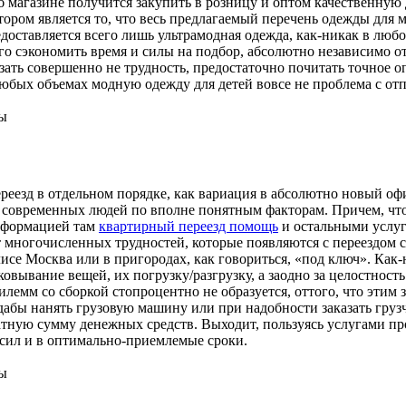
б магазине получится закупить в розницу и оптом качественну
ром является то, что весь предлагаемый перечень одежды для 
доставляется всего лишь ультрамодная одежда, как-никак в любо
го сэкономить время и силы на подбор, абсолютно независимо о
азать совершенно не трудность, предостаточно почитать точное 
 любых объемах модную одежду для детей вовсе не проблема с от
ы
реезд в отдельном порядке, как вариация в абсолютно новый оф
их современных людей по вполне понятным факторам. Причем, чт
информацией там
квартирный переезд помощь
и остальными услу
т многочисленных трудностей, которые появляются с переездом с
исе Москва или в пригородах, как говориться, «под ключ». Как-
вывание вещей, их погрузку/разгрузку, а заодно за целостность 
дилемм со сборкой стопроцентно не образуется, оттого, что этим
абы нанять грузовую машину или при надобности заказать грузч
кватную сумму денежных средств. Выходит, пользуясь услугами 
сил и в оптимально-приемлемые сроки.
ы