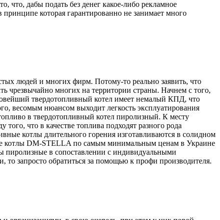
о, что, дабы подать без денег какое-либо рекламное
в принципе которая гарантированно не занимает много
тых людей и многих фирм. Потому-то реально заявить, что
ть чрезвычайно многих на территории страны. Начнем с того,
 новейший твердотопливный котел имеет немалый КПД, что
ого, весомым нюансом выходит легкость эксплуатирования
 топливо в твердотопливный котел пиролизный. К месту
 того, что в качестве топлива подходят разного рода
ивные котлы длительного горения изготавливаются в солидном
вные котлы DM-STELLA по самым минимальным ценам в Украине
лы пиролизные в сопоставлении с индивидуальными
, то запросто обратиться за помощью к профи производителя.