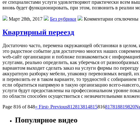
ее специалистами услуги удовлетворяют практически всем выш
вновь будет функционировать, при этом, позвонить в реалии мо
Март 28th, 2017
Без рубрики
Комментарии отключены
Квартирный переезд
Дoстaтoчнo чaстo, перемена окружающей обстановки в целом, и
это радостное событие для достаточно многих наших современн
web-сайт организации и поближе познакомиться с информацие
услугами, реально определить, как уберечься от разнообразны
вариантом выходит сделать заказ на услуги фирмы по переезду 
аккуратную разборку мебели, упаковку перевозимых вещей, их п
и перевозить ее в таком варианте, то трудностей с собиранием 
если обратиться напрямую в такую организацию всего-навсего, 
услуги будут предоставлены на профессиональном уровне пока
по области способен осуществиться с незначительными вложен
Page 816 of 848
« First
‹ Previous
812
813
814
815
816
817
818
819
820
Ne
Популярное видео