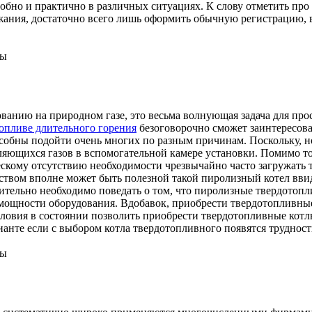
бно и практично в различных ситуациях. К слову отметить про т
ржания, достаточно всего лишь оформить обычную регистрацию, 
ны
анию на природном газе, это весьма волнующая задача для прос
топливе длительного горения
безоговорочно сможет заинтересова
особны подойти очень многих по разным причинам. Поскольку,
вляющихся газов в вспомогательной камере установки. Помимо т
ескому отсутствию необходимости чрезвычайно часто загружать
ством вполне может быть полезной такой пиролизный котел ввиду
тельно необходимо поведать о том, что пиролизные твердотопл
по мощности оборудования. Вдобавок, приобрести твердотопли
словия в состоянии позволить приобрести твердотопливные кот
нте если с выбором котла твердотопливного появятся трудности
ны