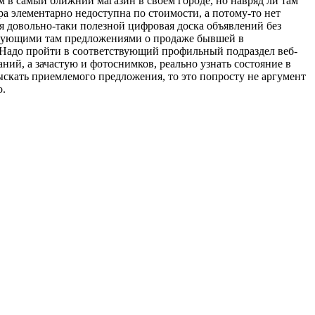
 в самый ближний магазин в своем городе, но навряд ли там
ра элементарно недоступна по стоимости, а потому-то нет
я довольно-таки полезной цифровая доска объявлений без
ствующими там предложениями о продаже бывшей в
. Надо пройти в соответствующий профильный подраздел веб-
ий, а зачастую и фотоснимков, реально узнать состояние в
тыскать приемлемого предложения, то это попросту не аргумент
о.