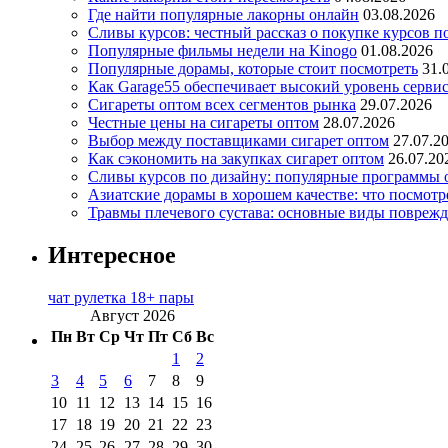
Где найти популярные лакорны онлайн
03.08.2026
Сливы курсов: честный рассказ о покупке курсов п
Популярные фильмы недели на Kinogo
01.08.2026
Популярные дорамы, которые стоит посмотреть
31.
Как Garage55 обеспечивает высокий уровень серви
Сигареты оптом всех сегментов рынка
29.07.2026
Честные цены на сигареты оптом
28.07.2026
Выбор между поставщиками сигарет оптом
27.07.2
Как сэкономить на закупках сигарет оптом
26.07.20
Сливы курсов по дизайну: популярные программы 
Азиатские дорамы в хорошем качестве: что посмотр
Травмы плечевого сустава: основные виды повреж
Интересное
чат рулетка 18+ пары
Август 2026
Пн
Вт
Ср
Чт
Пт
Сб
Вс
1
2
3
4
5
6
7
8
9
10
11
12
13
14
15
16
17
18
19
20
21
22
23
24
25
26
27
28
29
30