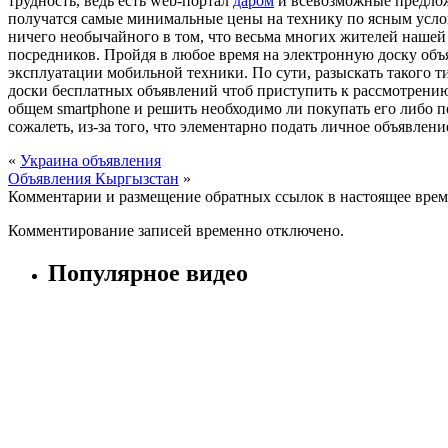
трудность, ведь есть web-портал
даром
и всевозможные предложе
получатся самые минимальные цены на технику по ясным услови
ничего необычайного в том, что весьма многих жителей нашей
посредников. Пройдя в любое время на электронную доску об
эксплуатации мобильной техники. По сути, разыскать такого 
доски бесплатных объявлений чтоб приступить к рассмотрению
общем smartphone и решить необходимо ли покупать его либо по
сожалеть, из-за того, что элементарно подать личное объявлен
«
Украина объявления
Объявления Кыргызстан
»
Комментарии и размещение обратных ссылок в настоящее врем
Комментирование записей временно отключено.
Популярное видео