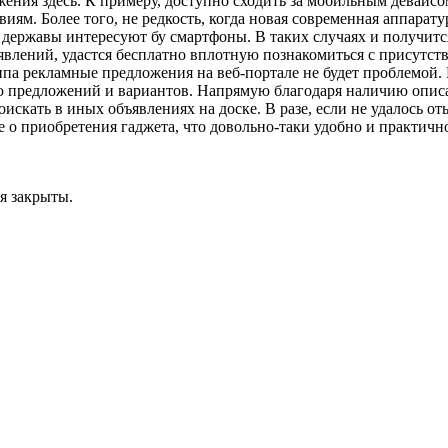
ния здесь. К примеру, доступно сходить за мобильным девайсом
ям. Более того, не редкость, когда новая современная аппарату
 державы интересуют бу смартфоны. В таких случаях и получитс
ъявлений, удастся бесплатно вплотную познакомиться с присут
типа рекламные предложения на веб-портале не будет проблемой
 предложений и вариантов. Напрямую благодаря наличию описан
искать в иных объявлениях на доске. В разе, если не удалось о
ие о приобретения гаджета, что довольно-таки удобно и практичн
я закрыты.