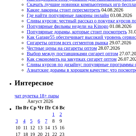
Скачать лучшие новинки компьютерных игр бесплат
Какие лакорны стоит пересмотреть
04.08.2026
Где найти популярные лакорны онлайн
03.08.2026
Сливы курсов: честный рассказ о покупке курсов п
Популярные фильмы недели на Kinogo
01.08.2026
Популярные дорамы, которые стоит посмотреть
31.
Как Garage55 обеспечивает высокий уровень серви
Сигареты оптом всех сегментов рынка
29.07.2026
Честные цены на сигареты оптом
28.07.2026
Выбор между поставщиками сигарет оптом
27.07.2
Как сэкономить на закупках сигарет оптом
26.07.20
Сливы курсов по дизайну: популярные программы 
Азиатские дорамы в хорошем качестве: что посмотр
Интересное
чат рулетка 18+ пары
Август 2026
Пн
Вт
Ср
Чт
Пт
Сб
Вс
1
2
3
4
5
6
7
8
9
10
11
12
13
14
15
16
17
18
19
20
21
22
23