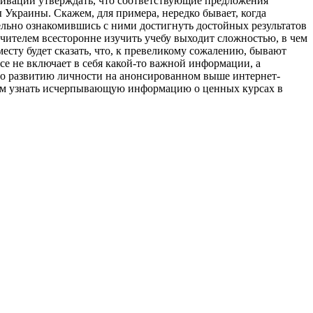
тивации утверждать, что соответствующие предложения
Украины. Скажем, для примера, нередко бывает, когда
льно ознакомившись с ними достигнуть достойных результатов
учителем всесторонне изучить учебу выходит сложностью, в чем
сту будет сказать, что, к превеликому сожалению, бывают
е не включает в себя какой-то важной информации, а
по развитию личности на анонсированном выше интернет-
с тем узнать исчерпывающую информацию о ценных курсах в