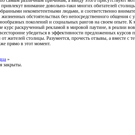
 по самым различным причинам, а ввиду этого присутствуют мо
привлекут внимание довольно-таки многих обитателей столицы 
обранными некомпетентными людьми, и соответственно внимате
х жизненных обстоятельствах без непосредственного общения с 
нообразных поколений и социальных рангов на своем опыте. К ме
е курс раскрученный рекламой в мировой паутине, в реалии вовс
всесторонне убедиться в эффективности предложенных курсов 
ы от жителей столицы. Разумеется, прочесть отзывы, а вместе 
же прямо в этот момент.
дца
»
я закрыты.