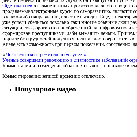
действительности, во многих случаях они выступают пустыми
эйдетика киев
от компетентных профессионалов сто процентов 
продаваемые электронные курсы по саморазвитию, являются с
в каком-либо направлении, вовсе не выходит. Еще, в некоторы
уже успели убедиться довольно-таки многие обычные люди раз
ситуации, что дороговато приобретенный на цифровом носител
сформирован преступниками, дабы выманить деньги. Причем, 
портале без трудностей получится почитав достоверные отзыв
Киеве есть возможность при первом пожелании, собственно, да
«
Человечество стремительно «глупеет»
Ученые совершили революцию в диагностике заболеваний сер
Комментарии и размещение обратных ссылок в настоящее врем
Комментирование записей временно отключено.
Популярное видео