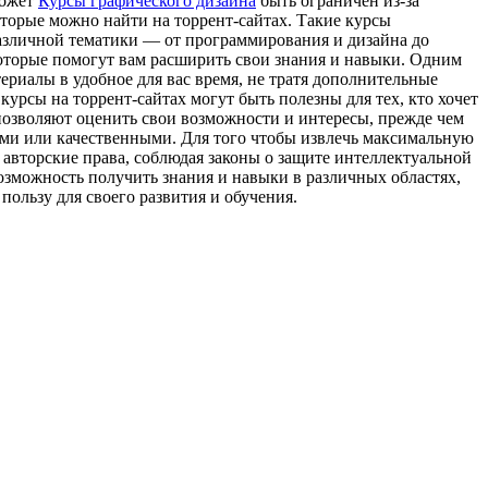
может
Курсы графического дизайна
быть ограничен из-за
торые можно найти на торрент-сайтах. Такие курсы
различной тематики — от программирования и дизайна до
оторые помогут вам расширить свои знания и навыки. Одним
ериалы в удобное для вас время, не тратя дополнительные
 курсы на торрент-сайтах могут быть полезны для тех, кто хочет
 позволяют оценить свои возможности и интересы, прежде чем
ными или качественными. Для того чтобы извлечь максимальную
 авторские права, соблюдая законы о защите интеллектуальной
озможность получить знания и навыки в различных областях,
ользу для своего развития и обучения.