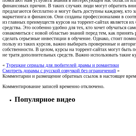
помогают нам углубить знания в интересующей нас области и
финансовых причин. В таких случаях люди могут обратить вни
предлагаются бесплатно и могут быть доступны каждому, кто з
маркетинга и финансов. Они созданы профессионалами в соотв
из главных преимуществ курсов на торрент-сайтах является их 
средства. Это особенно удобно для тех, кто хочет обучаться са
ознакомиться с новой областью знаний перед тем, как принят
сделать серьезные инвестиции в обучение. Однако, стоит помн
пользу из таких курсов, важно выбирать проверенные и автор
собственности. В целом, курсы на торрент-сайтах могут быть
не тратя дополнительных средств. Важно использовать такие к
«
Турецкие сериалы для любителей драмы и романтики
Смотреть дорамы с русской озвучкой без ограничений
»
Комментарии и размещение обратных ссылок в настоящее врем
Комментирование записей временно отключено.
Популярное видео