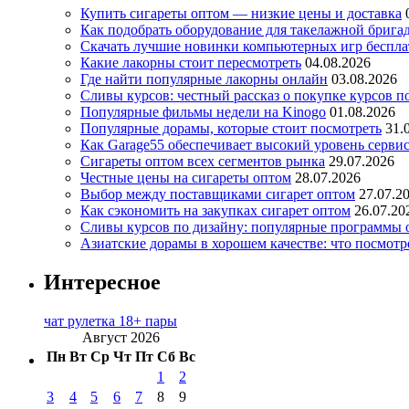
Купить сигареты оптом — низкие цены и доставка
Как подобрать оборудование для такелажной брига
Скачать лучшие новинки компьютерных игр бесплат
Какие лакорны стоит пересмотреть
04.08.2026
Где найти популярные лакорны онлайн
03.08.2026
Сливы курсов: честный рассказ о покупке курсов п
Популярные фильмы недели на Kinogo
01.08.2026
Популярные дорамы, которые стоит посмотреть
31.
Как Garage55 обеспечивает высокий уровень серви
Сигареты оптом всех сегментов рынка
29.07.2026
Честные цены на сигареты оптом
28.07.2026
Выбор между поставщиками сигарет оптом
27.07.2
Как сэкономить на закупках сигарет оптом
26.07.20
Сливы курсов по дизайну: популярные программы 
Азиатские дорамы в хорошем качестве: что посмотр
Интересное
чат рулетка 18+ пары
Август 2026
Пн
Вт
Ср
Чт
Пт
Сб
Вс
1
2
3
4
5
6
7
8
9