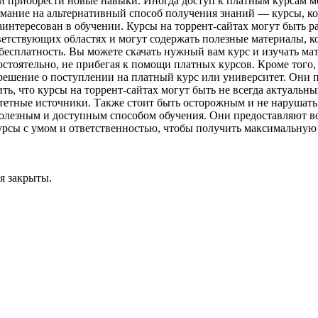
ли приобрести новые навыки. Иногда доступ к платным курсам 
мание на альтернативный способ получения знаний — курсы, ко
аинтересован в обучении. Курсы на торрент-сайтах могут быть 
етствующих областях и могут содержать полезные материалы, к
бесплатность. Вы можете скачать нужный вам курс и изучать мат
мостоятельно, не прибегая к помощи платных курсов. Кроме того,
ь решение о поступлении на платный курс или университет. Они
ить, что курсы на торрент-сайтах могут быть не всегда актуаль
итетные источники. Также стоит быть осторожным и не нарушать
 полезным и доступным способом обучения. Они предоставляют в
урсы с умом и ответственностью, чтобы получить максимальную п
я закрыты.