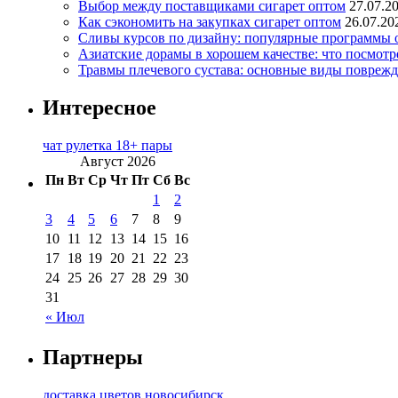
Выбор между поставщиками сигарет оптом
27.07.2
Как сэкономить на закупках сигарет оптом
26.07.20
Сливы курсов по дизайну: популярные программы 
Азиатские дорамы в хорошем качестве: что посмотр
Травмы плечевого сустава: основные виды повреж
Интересное
чат рулетка 18+ пары
Август 2026
Пн
Вт
Ср
Чт
Пт
Сб
Вс
1
2
3
4
5
6
7
8
9
10
11
12
13
14
15
16
17
18
19
20
21
22
23
24
25
26
27
28
29
30
31
« Июл
Партнеры
доставка цветов новосибирск