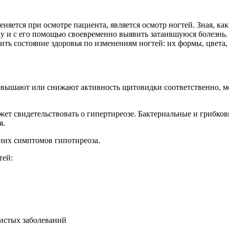
няется при осмотре пациента, является осмотр ногтей. Зная, к
ачу и с его помощью своевременно выявить затаившуюся болезнь
остояние здоровья по изменениям ногтей: их формы, цвета, плот
овышают или снижают активность щитовидки соответственно, мож
жет свидетельствовать о гипертиреозе. Бактериальные и грибко
я.
них симптомов гипотиреоза.
тей:
дистых заболеваний