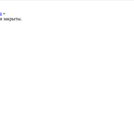
а
»
я закрыты.