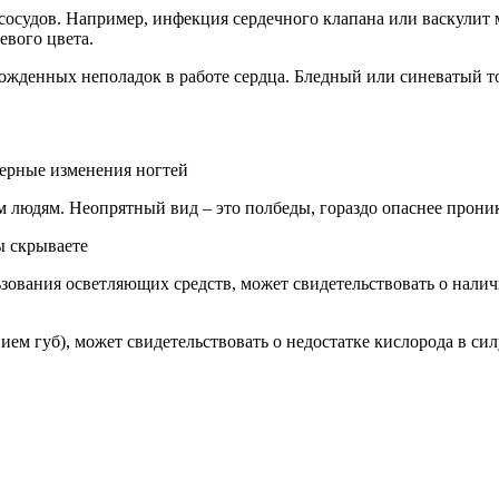
и сосудов. Например, инфекция сердечного клапана или васкули
евого цвета.
денных неполадок в работе сердца. Бледный или синеватый тон
терные изменения ногтей
 людям. Неопрятный вид – это полбеды, гораздо опаснее прони
ы скрываете
ьзования осветляющих средств, может свидетельствовать о налич
ем губ), может свидетельствовать о недостатке кислорода в си