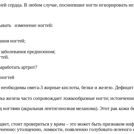
ей сердца. В любом случае, посиневшие ногти игнорировать нел
ывать изменение ногтей:
ания ногтей;
 заболевания преднизоном;
гтей.
аработать артрит?
 ногтей
 необходимы омега-3 жирные кислоты, белки и железо. Дефицит 
ка железа часто сопровождает ложкообразные ногти; истончени
 ногтями (акральная лентигинозная меланома). Этот рак кожи б
 цвет, стоит провериться у врача – это может быть признаком ин
менению: утолщению, ломкости, появлению голубовато-зеленого 