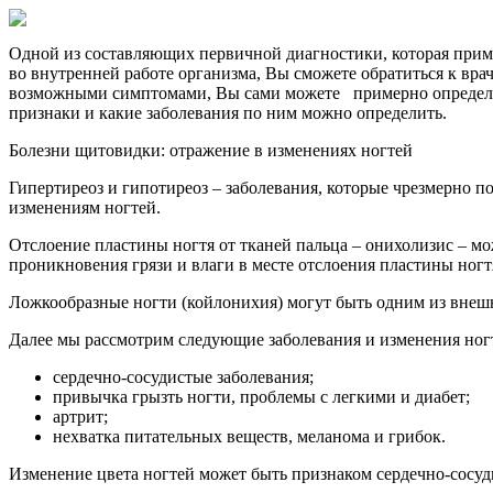
Одной из составляющих первичной диагностики, которая приме
во внутренней работе организма, Вы сможете обратиться к вр
возможными симптомами, Вы сами можете примерно определить с
признаки и какие заболевания по ним можно определить.
Болезни щитовидки: отражение в изменениях ногтей
Гипертиреоз и гипотиреоз – заболевания, которые чрезмерно п
изменениям ногтей.
Отслоение пластины ногтя от тканей пальца – онихолизис – мо
проникновения грязи и влаги в месте отслоения пластины ногт
Ложкообразные ногти (койлонихия) могут быть одним из внеш
Далее мы рассмотрим следующие заболевания и изменения ног
сердечно-сосудистые заболевания;
привычка грызть ногти, проблемы с легкими и диабет;
артрит;
нехватка питательных веществ, меланома и грибок.
Изменение цвета ногтей может быть признаком сердечно-сосу