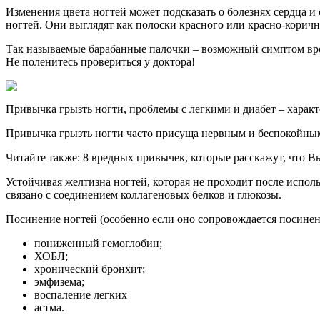
Изменения цвета ногтей может подсказать о болезнях сердца 
ногтей. Они выглядят как полоски красного или красно-коричн
Так называемые барабанные палочки – возможный симптом врож
Не поленитесь провериться у доктора!
Привычка грызть ногти, проблемы с легкими и диабет – харак
Привычка грызть ногти часто присуща нервным и беспокойным
Читайте также: 8 вредных привычек, которые расскажут, что В
Устойчивая желтизна ногтей, которая не проходит после испол
связано с соединением коллагеновых белков и глюкозы.
Посинение ногтей (особенно если оно сопровождается посинени
пониженный гемоглобин;
ХОБЛ;
хронический бронхит;
эмфизема;
воспаление легких
астма.