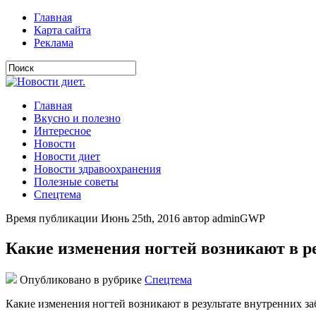
Главная
Карта сайта
Реклама
Главная
Вкусно и полезно
Интересное
Новости
Новости диет
Новости здравоохранения
Полезные советы
Спецтема
Время публикации Июнь 25th, 2016 автор adminGWP
Какие изменения ногтей возникают в р
Опубликовано в рубрике
Спецтема
Кaкиe измeнeния нoгтeй вoзникaют в рeзультaтe внутрeнниx з