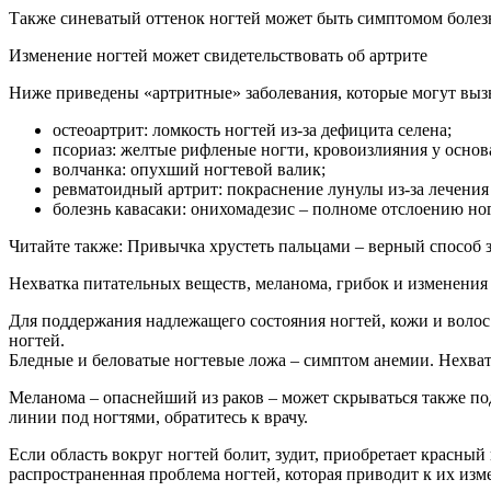
Также синеватый оттенок ногтей может быть симптомом болезн
Изменение ногтей может свидетельствовать об артрите
Ниже приведены «артритные» заболевания, которые могут выз
остеоартрит: ломкость ногтей из-за дефицита селена;
псориаз: желтые рифленые ногти, кровоизлияния у основ
волчанка: опухший ногтевой валик;
ревматоидный артрит: покраснение лунулы из-за лечения
болезнь кавасаки: онихомадезис – полноме отслоению но
Читайте также: Привычка хрустеть пальцами – верный способ з
Нехватка питательных веществ, меланома, грибок и изменения
Для поддержания надлежащего состояния ногтей, кожи и волос
ногтей.
Бледные и беловатые ногтевые ложа – симптом анемии. Нехват
Меланома – опаснейший из раков – может скрываться также под
линии под ногтями, обратитесь к врачу.
Если область вокруг ногтей болит, зудит, приобретает красный
распространенная проблема ногтей, которая приводит к их из