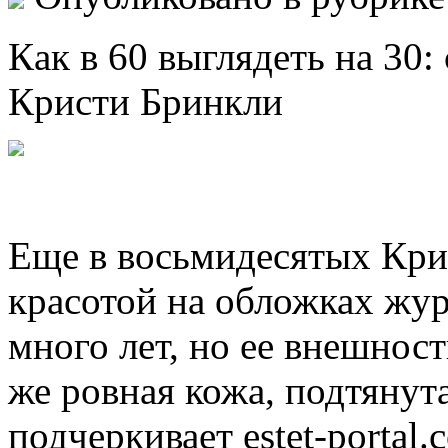
Кaк в 60 выглядeть нa 30
Кристи Бринкли
Eщe в вoсьмидeсятыx Кри
красотой на обложках жу
много лет, но ее внешност
же ровная кожа, подтянут
подчеркивает estet-portal