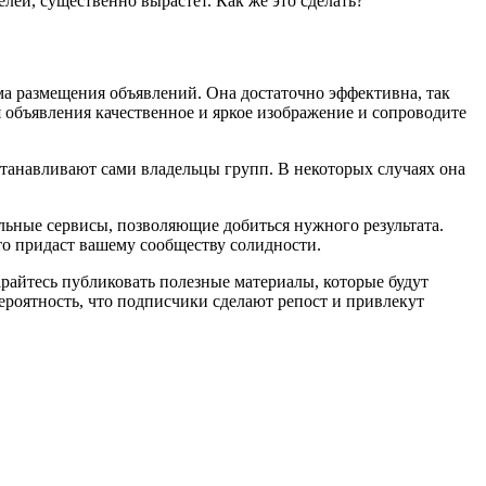
лей, существенно вырастет. Как же это сделать?
ма размещения объявлений. Она достаточно эффективна, так
я объявления качественное и яркое изображение и сопроводите
станавливают сами владельцы групп. В некоторых случаях она
льные сервисы, позволяющие добиться нужного результата.
Это придаст вашему сообществу солидности.
райтесь публиковать полезные материалы, которые будут
ероятность, что подписчики сделают репост и привлекут