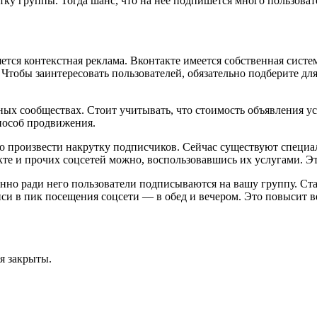
тку группы. Тогда шанс, что на нее подпишется много пользовате
тся контекстная реклама. Вконтакте имеется собственная систе
Чтобы заинтересовать пользователей, обязательно подберите дл
ых сообществах. Стоит учитывать, что стоимость объявления у
пособ продвижения.
о произвести накрутку подписчиков. Сейчас существуют специа
акте и прочих соцсетей можно, воспользовавшись их услугами. 
нно ради него пользователи подписываются на вашу группу. Ста
си в пик посещения соцсети — в обед и вечером. Это повысит в
я закрыты.