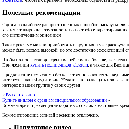
вконтакте
. Чтобы их привлечь, необходимо осуществить раскру
Полезные рекомендации
Одним из наиболее распространенных способов раскрутки являе
как имеет широкие возможности по настройке таргетирования. 
его интригующим описанием.
Также рекламу можно приобретать в крупных и уже раскрученн
может быть весьма высокой, но это достаточно эффективный с
Чтобы пользователи доверяли вашей группе больше, желательн
При желании
купить подписчиков telegram
, а также для Вконт
Продвижение немыслимо без качественного контента, ведь име
интересны вашей аудитории. Желательно размещать новые запи
интерес к вашей группе у своих друзей.
«
Вулкан казино
Купить диплом о среднем специальном образовании
»
Комментарии и размещение обратных ссылок в настоящее врем
Комментирование записей временно отключено.
Популярное видео