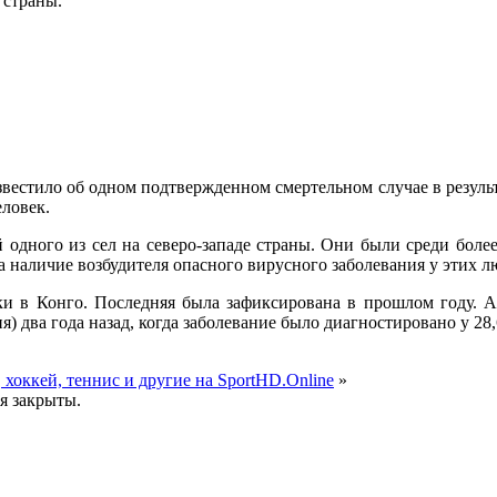
 страны.
известило об одном подтвержденном смертельном случае в резул
еловек.
 одного из сел на северо-западе страны. Они были среди боле
 наличие возбудителя опасного вирусного заболевания у этих л
ки в Конго. Последняя была зафиксирована в прошлом году. А
 два года назад, когда заболевание было диагностировано у 28,
 хоккей, теннис и другие на SportHD.Online
»
я закрыты.