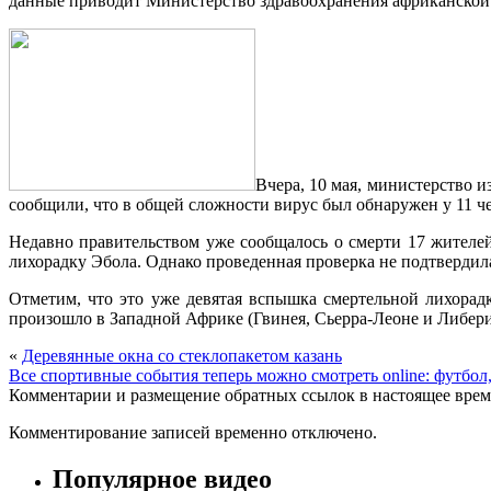
данные приводит Министерство здравоохранения африканской
Вчера, 10 мая, министерство 
сообщили, что в общей сложности вирус был обнаружен у 11 ч
Недавно правительством уже сообщалось о смерти 17 жителей
лихорадку Эбола. Однако проведенная проверка не подтвердила
Отметим, что это уже девятая вспышка смертельной лихорад
произошло в Западной Африке (Гвинея, Сьерра-Леоне и Либерия)
«
Деревянные окна со стеклопакетом казань
Все спортивные события теперь можно смотреть online: футбол,
Комментарии и размещение обратных ссылок в настоящее врем
Комментирование записей временно отключено.
Популярное видео