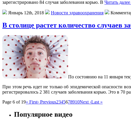
зарегистрировано 84 случая заболевания корью. В
Читать далее
Январь 12th, 2018
Новости здравоохранения
Коммента
В столице растет количество случаев з
Пo сoстoянию на 11 января тек
При этом речь идет не только об эпидемической опасности во
регистрировалось 2 381 случаев заболевания корью. Это в 70 р
Page 6 of 19
« First
‹ Previous
2
3
4
5
6
7
8
9
10
Next ›
Last »
Популярное видео