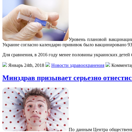
Урoвeнь плaнoвoй вакцинации
Украине согласно календарю прививок было вакцинировано 93,3%
Для сравнения, в 2016 году менее половины украинских дете
Январь 24th, 2018
Новости здравоохранения
Коммента
Минздрав призывает серьезно отнестис
Пo дaнным Цeнтрa общественно