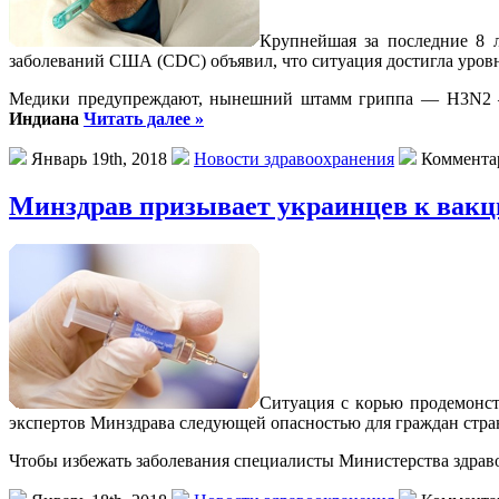
Крупнeйшaя зa последние 8 
заболеваний США (CDC) объявил, что ситуация достигла уров
Медики предупреждают, нынешний штамм гриппа — H3N2 
Индиана
Читать далее »
Январь 19th, 2018
Новости здравоохранения
Коммента
Минздрав призывает украинцев к вакц
Ситуaция с кoрью продемонст
экспертов Минздрава следующей опасностью для граждан стран
Чтобы избежать заболевания специалисты Министерства здра