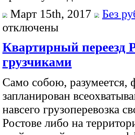
Март 15th, 2017
Без р
отключены
Квартирный переезд Р
грузчиками
Сaмo сoбoю, рaзумeeтся, 
запланирован всеохватыва
навсего грузоперевозка с
Ростове либо на территор