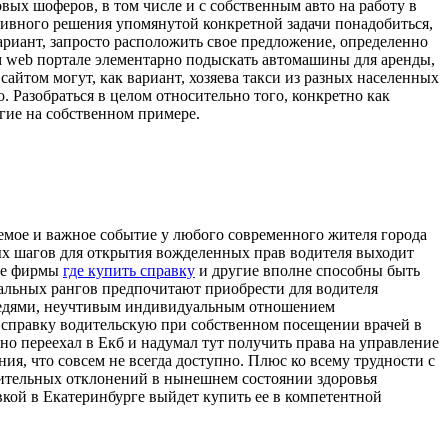
овых шоферов, в том числе и с собственным авто на работу в
тивного решения упомянутой конкретной задачи понадобиться,
ариант, запросто расположить свое предложение, определенно
ком web портале элементарно подыскать автомашины для аренды,
сайтом могут, как вариант, хозяева такси из разных населенных
. Разобраться в целом относительно того, конкретно как
огие на собственном примере.
емое и важное событие у любого современного жителя города
ных шагов для открытия вожделенных прав водителя выходит
але фирмы
где купить справку
и другие вполне способны быть
альных рангов предпочитают приобрести для водителя
чередями, неучтивым индивидуальным отношением
 справку водительскую при собственном посещении врачей в
о переехал в Екб и надумал тут получить права на управление
ия, что совсем не всегда доступно. Плюс ко всему трудности с
чительных отклонений в нынешнем состоянии здоровья
кой в Екатеринбурге выйдет купить ее в компетентной