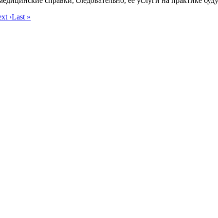
 медицинские справки, следовательно, ее услуги на практике бу
xt ›
Last »