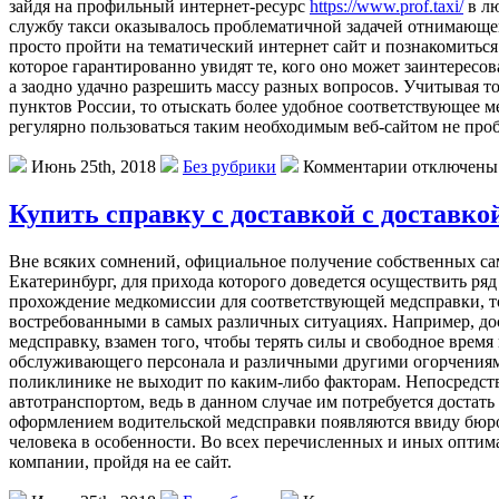
зайдя на профильный интернет-ресурс
https://www.prof.taxi/
в лю
службу такси оказывалось проблематичной задачей отнимающей
просто пройти на тематический интернет сайт и познакомиться
которое гарантированно увидят те, кого оно может заинтересо
а заодно удачно разрешить массу разных вопросов. Учитывая то
пунктов России, то отыскать более удобное соответствующее м
регулярно пользоваться таким необходимым веб-сайтом не проб
Июнь 25th, 2018
Без рубрики
Комментарии отключены
Купить справку с доставкой с доставко
Вне всяких сомнений, официальное получение собственных са
Екатеринбург, для прихода которого доведется осуществить ря
прохождение медкомиссии для соответствующей медсправки, т
востребованными в самых различных ситуациях. Например, до
медсправку, взамен того, чтобы терять силы и свободное вр
обслуживающего персонала и различными другими огорчениями.
поликлинике не выходит по каким-либо факторам. Непосредстве
автотранспортом, ведь в данном случае им потребуется достать
оформлением водительской медсправки появляются ввиду бюро
человека в особенности. Во всех перечисленных и иных оптим
компании, пройдя на ее сайт.