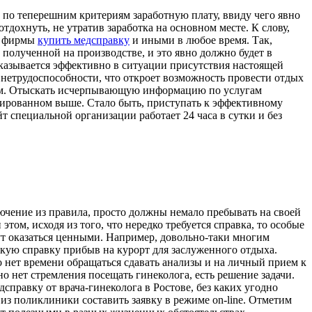
 по теперешним критериям заработную плату, ввиду чего явно
дохнуть, не утратив заработка на основном месте. К слову,
те фирмы
купить медсправку
и иными в любое время. Так,
 полученной на производстве, и это явно должно будет в
оказывается эффективно в ситуации присутствия настоящей
 нетрудоспособности, что откроет возможность провести отдых
циям. Отыскать исчерпывающую информацию по услугам
нсированном выше. Стало быть, приступать к эффективному
 специальной организации работает 24 часа в сутки и без
ючение из правила, просто должны немало пребывать на своей
этом, исходя из того, что нередко требуется справка, то особые
ут оказаться ценными. Например, довольно-таки многим
акую справку прибыв на курорт для заслуженного отдыха.
о нет времени обращаться сдавать анализы и на личный прием к
но нет стремления посещать гинеколога, есть решение задачи.
правку от врача-гинеколога в Ростове, без каких угодно
из поликлиники составить заявку в режиме on-line. Отметим