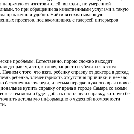
и напрямую от изготовителей, выходит, по умеренной
лиями, то при обращении за качественными услугами в такую
сьма практично и удобно. Найти всеохватывающую
ненных проектов, познакомившись с галереей интерьеров
сяческие проблемы. Естественно, порою сложно выходит
медсправку, а это, к слову, запросто и убедиться в этом
Начнем с того, что взять ребенку справку от доктора в детсад
лезнь ребенка, элементарность отсутствия прививки и немало
 бесконечные очереди, и весьма нередко нужного врача вовсе
циональнее купить справку от врача в городе Самара со всеми
есте с тем можно будет добыть настоящую справку, которую без
. Уточнить детальную информацию о чудесной возможности
ти.