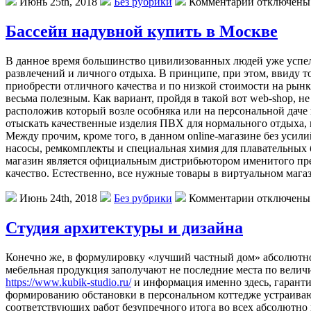
Июнь 25th, 2018
Без рубрики
Комментарии отключены
Бассейн надувной купить в Москве
В данное время большинство цивилизованных людей уже успел
развлечений и личного отдыха. В принципе, при этом, ввиду т
приобрести отличного качества и по низкой стоимости на рынк
весьма полезным. Как вариант, пройдя в такой вот web-shop, 
расположив который возле особняка или на персональной даче 
отыскать качественные изделия ПВХ для нормального отдыха
Между прочим, кроме того, в данном online-магазине без уси
насосы, ремкомплекты и специальная химия для плавательных б
магазин является официальным дистрибьютором именитого пред
качество. Естественно, все нужные товары в виртуальном мага
Июнь 24th, 2018
Без рубрики
Комментарии отключены
Студия архитектуры и дизайна
Конечно же, в формулировку «лучший частный дом» абсолютно
мебельная продукция заполучают не последние места по величи
https://www.kubik-studio.ru/
и информация именно здесь, гаранти
формированию обстановки в персональном коттедже устраиваю
соответствующих работ безупречного итога во всех абсолютно