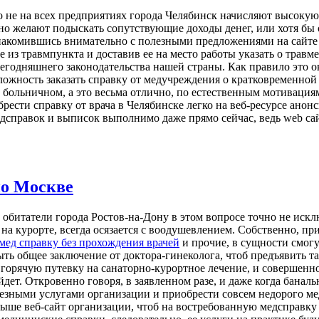
 не на всех предприятиях города Челябинск начисляют высокую
о желают подыскать сопутствующие доходы денег, или хотя бы от
 ознакомившись внимательно с полезными предложениями на сай
из травмпункта и доставив ее на место работы указать о травме
сегодняшнего законодательства нашей страны. Как правило это 
ложность заказать справку от медучреждения о кратковременной
ом больничном, а это весьма отлично, по естественным мотива
брести справку от врача в Челябинске легко на веб-ресурсе ано
справок и выписок выполнимо даже прямо сейчас, ведь web сайт
по Москве
обитатели города Ростов-на-Дону в этом вопросе точно не искл
на курорте, всегда осязается с воодушевлением. Собственно, при 
мед справку без прохождения врачей
и прочие, в сущности смог
ть общее заключение от доктора-гинеколога, чтоб предъявить т
ь горячую путевку на санаторно-курортное лечение, и совершенн
дет. Откровенно говоря, в заявленном разе, и даже когда баналь
зными услугами организации и приобрести совсем недорого медс
ыше веб-сайт организации, чтоб на востребованную медсправку 