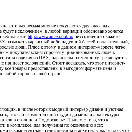
ечне которых весьма многие покупаются для классных
не будут исключением, в любой вариации обосновано хочется
й веб магазин
http://www.intexpool.ru/
без сомнений окажется
 ПВХ разыскать каркасный либо надувной бассейн плавательный,
рослые люди. Плюс к этому, в данном интернет-маркете легко
мным покупательским спросом у цивилизованных людей.
го типа изделия из ПВХ, параллельно именно тут реализуются
е принесет осложнений. Стоит досказать, что этот интернет-
у все товары предоставлены в выгодном формате цена и
в любой город в нашей стране.
ляющих, в числе которых модный интерьер-дизайн и уютная
зать, что сайт компетентной студии дизайна и архитектуры
иков в столице и Подмосковье. Начнем с того, что к
и в комплексе, для получения по окончанию всех
жить компетентная студия дизайна и архитектуры, оттого, что