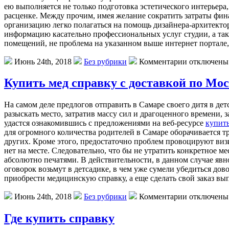
ею выполняется не только подготовка эстетического интерьера
расценке. Между прочим, имея желание сократить затраты фи
организацию легко полагаться на помощь дизайнера-архитекто
информацию касательно профессиональных услуг студии, а так
помещений, не проблема на указанном выше интернет портале, 
Июнь 24th, 2018
Без рубрики
Комментарии отключены
Купить мед справку с доставкой по Мо
На самом деле предлогов отправить в Самаре своего дитя в дет
разыскать место, затратив массу сил и драгоценного времени, з
удастся ознакомившись с предложениями на веб-ресурсе
купить
для огромного количества родителей в Самаре оборачивается т
других. Кроме этого, предостаточно проблем провоцируют виз
нет на месте. Следовательно, что бы не утратить конкретное ме
абсолютно печатями. В действительности, в данном случае явно
оговорок возьмут в детсадике, в чем уже сумели убедиться д
приобрести медицинскую справку, а еще сделать свой заказ в
Июнь 24th, 2018
Без рубрики
Комментарии отключены
Где купить справку