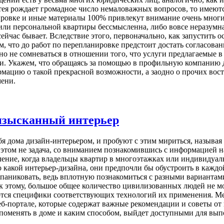
затея рождает громадное число немаловажных вопросов, то имеют
ровке и иные материалы 100% привлекут внимание очень многих
и персональной квартиры бессмысленна, либо вовсе неразумна, 
ейчас бывает. Вследствие этого, первоначально, как запустить 
ом, что до работ по перепланировке предстоит достать согласова
но не сомневаться в отношении того, что услуги предлагаемые 
ми. Укажем, что обращаясь за помощью в профильную компанию 
мацию о такой прекрасной возможности, а заодно о прочих вос
мени.
изысканный интерьер
 дома дизайн-интерьером, и пробуют с этим мириться, называя 
в этом не задача, со вниманием познакомившись с информацией 
явление, когда владельцы квартир в многоэтажках или индивидуа
 какой интерьер-дизайна, они предпочли бы обустроить в каждо
ы паниковать, ведь вплотную познакомиться с разными вариантам
к этому, большое общее количество цивилизованных людей не м
ются специфики соответствующих технологий их применения. Ме
веб-портале, которые содержат важные рекомендации и советы о
 поменять в доме и каким способом, выйдет доступными для вып