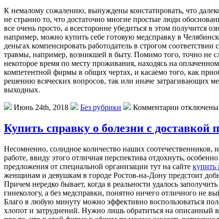
К немалому сожалению, вынуждены констатировать, что далеко
не странно то, что достаточно многие простые люди обоснованн
все очень просто, а всесторонне убедиться в этом получится
например, можно купить себе готовую медсправку в Челябинске 
деньгах компенсировать работодатель в строгом соответствии 
травмы, например, возникшей в быту. Помимо того, точно не с
некоторое время по месту проживания, находясь на оплаченн
компетентной фирмы в общих чертах, и касаемо того, как прио
решению всяческих вопросов, так или иначе затрагивающих мед
выходных.
Июнь 24th, 2018
Без рубрики
Комментарии отключены
Купить справку о болезни с доставкой 
Несомненно, солидное количество наших соотечественников, и 
работе, ввиду этого отличная перспектива отдохнуть, особенно 
предложения от специальной организации тут на сайте
купить 
женщинам и девушкам в городе Ростов-на-Дону предстоит добы
Причем нередко бывает, когда в реальности удалось заполучит
гинекологу, а без медсправки, понятно ничего отличного не вый
Благо в любую минуту можно эффективно воспользоваться поле
хлопот и затруднений. Нужно лишь обратиться на описанный в