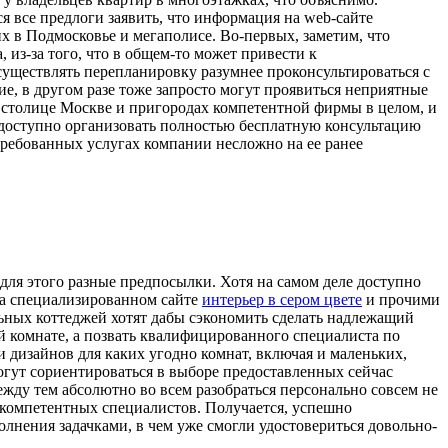
ся все предлоги заявить, что информация на web-сайте
 в Подмосковье и мегаполисе. Во-первых, заметим, что
из-за того, что в общем-то может привести к
осуществлять перепланировку разумнее проконсультироваться с
ние, в другом разе тоже запросто могут проявиться неприятные
в столице Москве и пригородах компетентной фирмы в целом, и
доступно организовать полностью бесплатную консультацию
требованных услугах компании несложно на ее ранее
для этого разные предпосылки. Хотя на самом деле доступно
на специализированном сайте
интерьер в сером цвете
и прочими
льных коттеджей хотят дабы сэкономить сделать надлежащий
й комнате, а позвать квалифицированного специалиста по
и дизайнов для каких угодно комнат, включая и маленьких,
огут сориентироваться в выборе предоставленных сейчас
жду тем абсолютно во всем разобраться персонально совсем не
т компетентных специалистов. Получается, успешно
олнения задачками, в чем уже смогли удостовериться довольно-