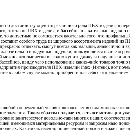
и по достоинству оценить различного рода ПВХ-изделия, в пер
ого, что такие ПВХ изделия, и бассейны плавательные подавно 
е, то допустимо не сомневаться касательно того, что профильны
не составит особого труда из широкого ассортимента изделий из
прекрасно отдыхать, смогут всегда как малыши, аналогично и вз
, включительно и надувные подушки, пользующиеся нынче огро
лий можно экономически выгодно купить джакузи надувные и ино
ассейнов, ввиду чего использование каких-либо товаров точно н
приятия-производителя ПВХ-изделий Intex (Интекс), вот почем
зине в любом случае можно приобрести для себя с отправлением 
 любой современный человек вкладывает весьма многих состав
не значения. Таким образом получается, есть все мотивации ука
ровано заинтересуют довольно-таки многих наших соотечественн
щей имеющимся материальным ресурсам и запросам надо подойт
 нюансах. Как-никак именно приведенный подход и может предло