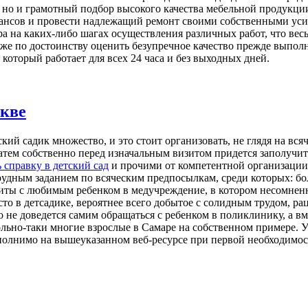
, но и грамотный подбор высокого качества мебельной продукци
нансов и провести надлежащий ремонт своими собственными уси
ра на каких-либо шагах осуществления различных работ, что ве
же по достоинству оценить безупречное качество прежде выпол
который работает для всех 24 часа и без выходных дней.
скве
ский садик множество, и это стоит организовать, не глядя на в
атем собственно перед изначальным визитом придется заполучить 
 справку в детский сад
и прочими от компетентной организации. 
рудным заданием по всяческим предпосылкам, среди которых: бо
иты с любимым ребенком в медучреждение, в котором несомненно
сто в детсадике, вероятнее всего добытое с солидным трудом, ра
 не доведется самим обращаться с ребенком в поликлинику, а вм
овольно-таки многие взрослые в Самаре на собственном примере
ыполнимо на вышеуказанном веб-ресурсе при первой необходимос