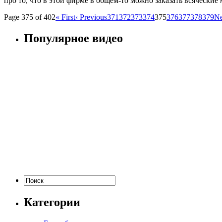
про то, что в этой фирме в общем-то можно заказать всяческие
Page 375 of 402
« First
‹ Previous
371
372
373
374
375
376
377
378
379
Ne
Популярное видео
Категории