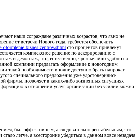
ечают наши сограждане различных возрастов, что явно не
рение от встречи Нового года, требуется обеспечить
e-oformlenie-biznes-centrov.shtml
сто процентов привлекут
ествляется комплексное решение по декорированию с
нтаж и демонтаж, что, естественно, чрезвычайно удобно во
ванной компании предлагать оформление к новогодним
ии такой необходимости вполне доступно брать напрокат
нутого специального предложения уже удостоверились
ной фирмы, позволяет в каких-либо жизненных ситуациях
нформацию в отношении услуг организации без усилий можно
чением, был эффективным, а следовательно рентабельным, это
стало легче, а всесторонне убедиться в данном вовсе незадача