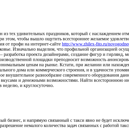
н из тех удивительных праздников, который с наслаждением отм
При этом, чтобы вышло ощутить всестороннее желаемое удовлетво
ния от профи на интернет-сайте
http://www.zhilex-fito.ru/novogodne
ковье. Изначально выделим, что профильной организацией осущ
разработка проекта дизайнерами, создание фигур и гирлянд, мо
производственной площадки преподносит возможность анонсиро
минимальным ценам на рынке. Кстати, при желании или нахожден
ального дома или коммерческого строения, и в удачности упомя
ное внушительное разнообразие современного оборудования дан
и вкусами и денежными возможностями. Найти всестороннюю и
в неделю, и круглосуточно.
ный бизнес, и напрямую связанный с такси явно не будет исклю
азрешение немалого количества задач связанных с работой такси 