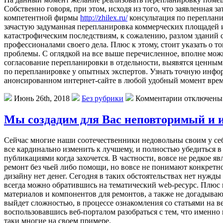
Собственно говоря, при этом, исходя из того, что заявленная 
компетентной фирмы
http://zhilex.ru/
консультация по переплани
зачастую задуманная перепланировка коммерческих площадей ил
катастрофическим последствиям, к сожалению, разлом зданий с
профессионалами своего дела. Плюс к этому, стоит указать о т
проблемы. С оглядкой на все выше перечисленное, вполне мож
согласование перепланировки в отдельности, выявятся ценны
по перепланировке у опытных экспертов. Узнать точную инфор
анонсированном интернет-сайте в любой удобный момент вре
Июнь 26th, 2018
Без рубрики
Комментарии отключены
Мы создадим для Вас неповторимый и 
Сейчас многие наши соотечественники недовольны своим у себя
все кардинально изменить к лучшему, и полностью убедиться 
публикациями когда захочется. В частности, вовсе не редкое 
ремонт без чьей либо помощи, но вовсе не понимают конкретно
дизайну нет денег. Сегодня в таких обстоятельствах нет нужд
всегда можно обратившись на тематический web-ресурс. Плюс 
материалов и компонентов для ремонтов, а также не догадыва
выйдет сложностью, в процессе ознакомления со статьями на 
воспользовавшись веб-порталом разобраться с тем, что именно
таки многие на своем примере.