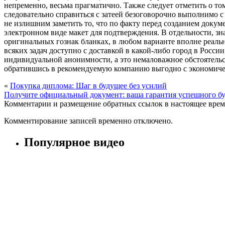
непременно, весьма прагматично. Также следует отметить о том
следовательно справиться с затеей безоговорочно выполнимо 
не излишним заметить то, что по факту перед созданием докуме
электронном виде макет для подтверждения. В отдельности, зна
оригинальных гознак бланках, в любом варианте вполне реал
всяких задач доступно с доставкой в какой-либо город в Росс
индивидуальной анонимности, а это немаловажное обстоятельс
обратившись в рекомендуемую компанию выгодно с экономическ
«
Покупка диплома: Шаг в будущее без усилий
Получите официальный документ: ваша гарантия успешного б
Комментарии и размещение обратных ссылок в настоящее врем
Комментирование записей временно отключено.
Популярное видео