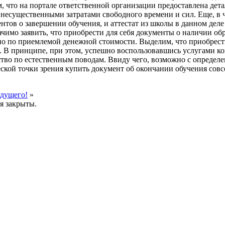
, что на портале ответственной организации предоставлена детал
с несущественными затратами свободного времени и сил. Еще, 
нтов о завершении обучения, и аттестат из школы в данном деле
чимо заявить, что приобрести для себя документы о наличии обра
ьно по приемлемой денежной стоимости. Выделим, что приобрес
ии. В принципе, при этом, успешно воспользовавшись услугами 
тво по естественным поводам. Ввиду чего, возможно с определ
ой точки зрения купить документ об окончании обучения совсе
удущего!
»
я закрыты.