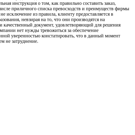
ьная инструкция о том, как правильно составить заказ,
в числе приличного списка превосходств и преимуществ фирмы
 не исключение из правила, клиенту предоставляется в
зования, невзирая на то, что они производятся на
ти качественный документ, удовлетворяющий для решения
компании нет нужды тревожиться за обеспечение
енной уверенностью констатировать, что в данный момент
м не затруднение.