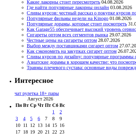
Какие лакорны стоит пересмотреть
04.08.2026
Где найти популярные лакорны онлайн
03.08.2026
Сливы курсов: честный рассказ о покупке курсов п
Популярные фильмы недели на Kinogo
01.08.2026
Популярные дорамы, которые стоит посмотреть
31.
Как Garage55 обеспечивает высокий уровень серви
Сигареты оптом всех сегментов рынка
29.07.2026
Честные цены на сигареты оптом
28.07.2026
Выбор между поставщиками сигарет оптом
27.07.2
Как сэкономить на закупках сигарет оптом
26.07.20
Сливы курсов по дизайну: популярные программы 
Азиатские дорамы в хорошем качестве: что посмотр
Травмы плечевого сустава: основные виды повреж
Интересное
чат рулетка 18+ пары
Август 2026
Пн
Вт
Ср
Чт
Пт
Сб
Вс
1
2
3
4
5
6
7
8
9
10
11
12
13
14
15
16
17
18
19
20
21
22
23