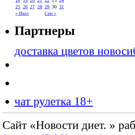
18
19
20
21
22
23
24
25
26
27
28
29
30
31
« Июл
Сен »
Партнеры
доставка цветов новоси
чат рулетка 18+
Сайт «Новости диет. » ра