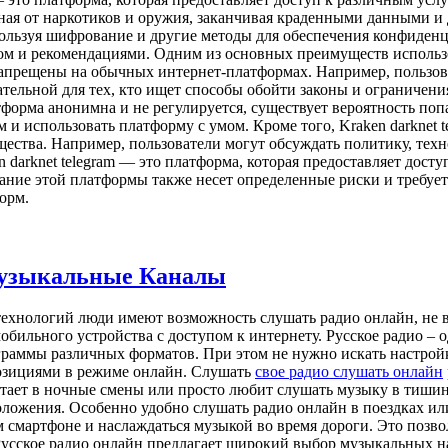
ная от наркотиков и оружия, заканчивая краденными данными и
ьзуя шифрование и другие методы для обеспечения конфиденциал
м и рекомендациями. Одним из основных преимуществ использов
 запрещены на обычных интернет-платформах. Например, пользо
ательной для тех, кто ищет способы обойти законы и ограничен
латформа анонимна и не регулируется, существует вероятность п
и использовать платформу с умом. Кроме того, Kraken darknet t
ества. Например, пользователи могут обсуждать политику, тех
darknet telegram — это платформа, которая предоставляет досту
ание этой платформы также несет определенные риски и требует
орм.
Музыкальные Каналы
ехнологий люди имеют возможность слушать радио онлайн, не вых
бильного устройства с доступом к интернету. Русское радио – о
раммы различных форматов. При этом не нужно искать настройк
озициями в режиме онлайн. Слушать
свое радио слушать онлайн
аботает в ночные смены или просто любит слушать музыку в тиши
ложения. Особенно удобно слушать радио онлайн в поездках или
 смартфоне и наслаждаться музыкой во время дороги. Это позво
 Русское радио онлайн предлагает широкий выбор музыкальных н