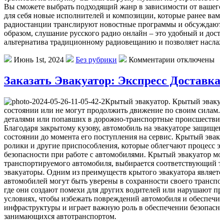
Вы сможете выбрать подходящий жанр в зависимости от вашег
для себя новые исполнителей и композиции, которые ранее ва
радиостанции транслируют новостные программы и обсуждают 
образом, слушание русского радио онлайн – это удобный и дос
альтернатива традиционному радиовещанию и позволяет наслаж
Июнь 1st, 2024
Без рубрики
Комментарии отключены
Заказать Эвакуатор: Экспресс Доставк
Крытый эвакуатор. Крытый эваку
состоянии или не могут продолжить движение по своим силам
деталями или попавших в дорожно-транспортные происшествия.
Благодаря закрытому кузову, автомобиль на эвакуаторе защищен
состоянии до момента его поступления на сервис. Крытый эвак
ролики и другие приспособления, которые облегчают процесс 
безопасности при работе с автомобилями. Крытый эвакуатор мо
транспортируемого автомобиля, выбирается соответствующий т
эвакуаторы. Одним из преимуществ крытого эвакуатора являетс
автомобилей могут быть уверены в сохранности своего транспо
где они создают помехи для других водителей или нарушают 
условиях, чтобы избежать повреждений автомобиля и обеспеч
инфраструктуры и играет важную роль в обеспечении безопасн
занимающихся автотранспортом.