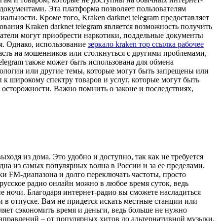
 документами. Эта платформа позволяет пользователям
ьности. Кроме того, Kraken darknet telegram предоставляет
ания Kraken darknet telegram является возможность получить
ватели могут приобрести наркотики, поддельные документы
ия. Однако, использование
зеркало kraken тор ссылка рабочее
опасть на мошенников или столкнуться с другими проблемами,
elegram также может быть использована для обмена
нологии или другие темы, которые могут быть запрещены или
п к широкому спектру товаров и услуг, которые могут быть
 осторожности. Важно помнить о законе и последствиях,
одя из дома. Это удобно и доступно, так как не требуется
дна из самых популярных волна в России и за ее пределами.
и FM-диапазона и долго переключать частоты, просто
русское радио онлайн можно в любое время суток, ведь
не ночи. Благодаря интернет-радио вы сможете насладиться
 в отпуске. Вам не придется искать местные станции или
ляет сэкономить время и деньги, ведь больше не нужно
аправлений – от популярных хитов до альтернативной музыки.