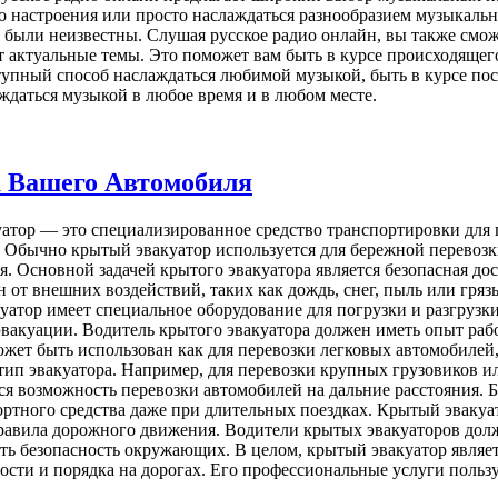
о настроения или просто наслаждаться разнообразием музыкаль
м были неизвестны. Слушая русское радио онлайн, вы также смо
актуальные темы. Это поможет вам быть в курсе происходящего
тупный способ наслаждаться любимой музыкой, быть в курсе пос
даться музыкой в любое время и в любом месте.
а Вашего Автомобиля
атор — это специализированное средство транспортировки для 
. Обычно крытый эвакуатор используется для бережной перевоз
 Основной задачей крытого эвакуатора является безопасная дос
 от внешних воздействий, таких как дождь, снег, пыль или гряз
уатор имеет специальное оборудование для погрузки и разгрузк
эвакуации. Водитель крытого эвакуатора должен иметь опыт раб
жет быть использован как для перевозки легковых автомобилей, 
ип эвакуатора. Например, для перевозки крупных грузовиков и
я возможность перевозки автомобилей на дальние расстояния. Б
ртного средства даже при длительных поездках. Крытый эвакуат
правила дорожного движения. Водители крытых эвакуаторов дол
ить безопасность окружающих. В целом, крытый эвакуатор явля
ости и порядка на дорогах. Его профессиональные услуги польз