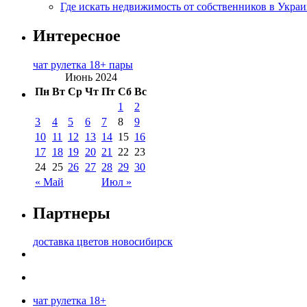
Где искать недвижимость от собственников в Украи
Интересное
чат рулетка 18+ пары
Июнь 2024
Пн
Вт
Ср
Чт
Пт
Сб
Вс
1
2
3
4
5
6
7
8
9
10
11
12
13
14
15
16
17
18
19
20
21
22
23
24
25
26
27
28
29
30
« Май
Июл »
Партнеры
доставка цветов новосибирск
чат рулетка 18+