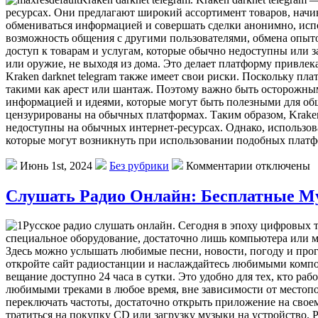
ресурсах. Они предлагают широкий ассортимент товаров, начи
обмениваться информацией и совершать сделки анонимно, испол
возможность общения с другими пользователями, обмена опыто
доступ к товарам и услугам, которые обычно недоступны или
или оружие, не выходя из дома. Это делает платформу привлек
Kraken darknet telegram также имеет свои риски. Поскольку п
такими как арест или шантаж. Поэтому важно быть осторожным 
информацией и идеями, которые могут быть полезными для общ
цензурированы на обычных платформах. Таким образом, Kraken 
недоступны на обычных интернет-ресурсах. Однако, использов
которые могут возникнуть при использовании подобных платф
Июнь 1st, 2024
Без рубрики
Комментарии отключены
Слушать Радио Онлайн: Бесплатные 
Русское радио слушать онлайн. Сегодня в эпоху цифровых т
специальное оборудование, достаточно лишь компьютера или мо
Здесь можно услышать любимые песни, новости, погоду и прог
откройте сайт радиостанции и наслаждайтесь любимыми комп
вещание доступно 24 часа в сутки. Это удобно для тех, кто р
любимыми треками в любое время, вне зависимости от местопо
переключать частоты, достаточно открыть приложение на своем
тратиться на покупку CD или загрузку музыки на устройство.