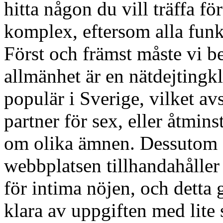
hitta någon du vill träffa 
komplex, eftersom alla funkt
Först och främst måste vi be
allmänhet är en nätdejtingkl
populär i Sverige, vilket av
partner för sex, eller åtmin
om olika ämnen. Dessutom ä
webbplatsen tillhandahåller o
för intima nöjen, och detta 
klara av uppgiften med lite