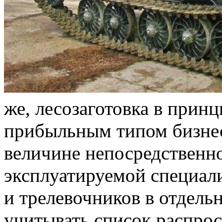
же, лесозаготовка в прин
прибыльным типом бизнес
величине непосредственн
эксплуатируемой специал
и трелевочников в отдель
учитывать список распро