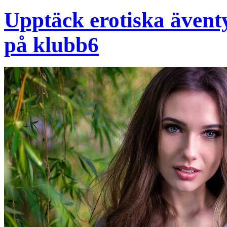
Upptäck erotiska äventy
på klubb6