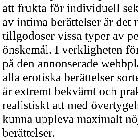
att frukta för individuell se
av intima berättelser är det n
tillgodoser vissa typer av 
önskemål. I verkligheten fö
på den annonserade webbpla
alla erotiska berättelser sort
är extremt bekvämt och prak
realistiskt att med övertyge
kunna uppleva maximalt nöje
berättelser.