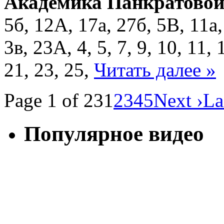
Академика Панкратовой
5б, 12А, 17а, 27б, 5В, 11а, 
3в, 23А, 4, 5, 7, 9, 10, 11, 
21, 23, 25,
Читать далее »
Page 1 of 23
1
2
3
4
5
Next ›
La
Популярное видео