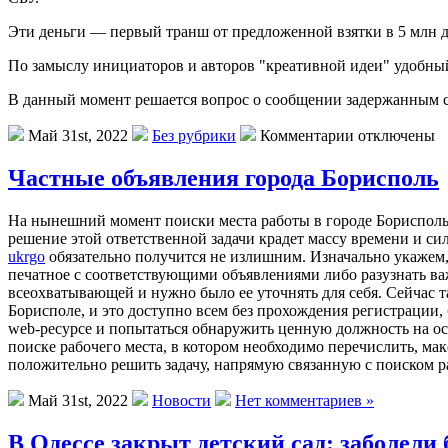
Эти деньги — первый транш от предложенной взятки в 5 млн 
По замыслу инициаторов и авторов "креативной идеи" удобны
В данный момент решается вопрос о сообщении задержанным
Май 31st, 2022
Без рубрики
Комментарии отключены
Частные объявления города Борисполь
На нынешний момент поиски места работы в городе Борисполь —
решение этой ответственной задачи крадет массу времени и си
ukrgo
обязательно получится не излишним. Изначально укажем, 
печатное с соответствующими объявлениями либо разузнать ва
всеохватывающей и нужно было ее уточнять для себя. Сейчас т
Борисполе, и это доступно всем без прохождения регистрации, 
web-ресурсе и попытаться обнаружить ценную должность на о
поиске рабочего места, в котором необходимо перечислить, м
положительно решить задачу, напрямую связанную с поиском ра
Май 31st, 2022
Новости
Нет комментариев »
В Одессе закрыт детский сад: заболели