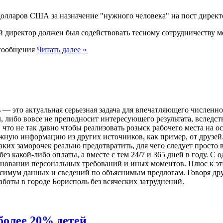
долларов США за назначение "нужного человека" на пост дирек
й директор должен был содействовать тесному сотрудничеству
 сообщения
Читать далее »
 это актуальная серьезная задача для впечатляющего численног
л, либо вовсе не преподносит интересующего результата, вследс
что не так давно чтобы реализовать розыск рабочего места на 
жную информацию из других источников, как пример, от друзей.
аких заморочек реально предотвратить, для чего следует просто
без какой-либо оплаты, а вместе с тем 24/7 и 365 дней в году. 
сновании персональных требований и иных моментов. Плюс к эт
аксимум данных и сведений по объяснимым предлогам. Говоря др
боты в городе Борисполь без всяческих затруднений.
 более 20% детей