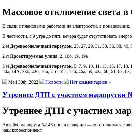
Массовое отключение света в 
В связи с плановыми работами на электросети, в понедельник, 
В частности, с 9 утра до пяти вечера будет отсутствовать энер
2-й Деревообделочный переулок,
25, 27, 29, 31, 33, 36, 38, 40, 
2-я Проектируемая улица,
2, 16б, 19, 19а
3-й Деревообделочный переулок,
5, 7, 9, 10, 11, 13, 15, 17, 18,
50а, 14А, 33б, 42б, 16б, 71б, 55а, 12б, 46а, 59, 42а, 60, 61, 62, 63, 
Май 30th, 2022
Новости
Нет комментариев »
Утреннее ДТП с участием маршрутки №
Утреннее ДТП с участием ма
Автобус маршрута №146 попал в аварию — он столкнулся с ав
наш корреспондент.