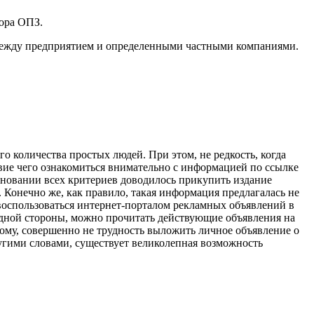
тора ОПЗ.
 между предприятием и определенными частными компаниями.
о количества простых людей. При этом, не редкость, когда
твие чего ознакомиться внимательно с информацией по ссылке
основании всех критериев доводилось прикупить издание
 Конечно же, как правило, такая информация предлагалась не
 воспользоваться интернет-порталом рекламных объявлений в
С одной стороны, можно прочитать действующие объявления на
ому, совершенно не трудность выложить личное объявление о
угими словами, существует великолепная возможность