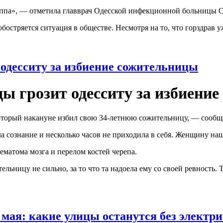
руппа», — отметила главврач Одесской инфекционной больницы 
бостряется ситуация в обществе. Несмотря на то, что горздрав
 одесситу за избиение сожительницы
ды грозит одесситу за избиени
 который накануне избил свою 34-летнюю сожительницу, — сообщ
сознание и несколько часов не приходила в себя. Женщину нашл
матома мозга и перелом костей черепа.
льницу не сильно, за то что та надоела ему со своей ревность. 
 мая: какие улицы останутся без электр