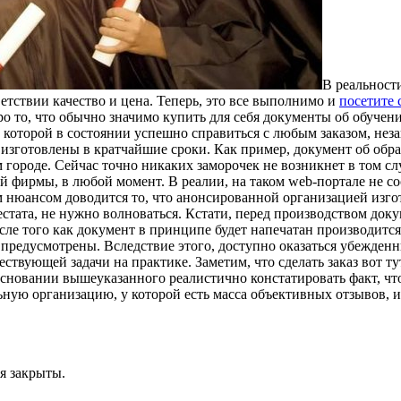
В реальност
етствии качество и цена. Теперь, это все выполнимо и
посетите 
про то, что обычно значимо купить для себя документы об обучен
 которой в состоянии успешно справиться с любым заказом, нез
изготовлены в кратчайшие сроки. Как пример, документ об обр
городе. Сейчас точно никаких заморочек не возникнет в том сл
й фирмы, в любой момент. В реалии, на таком web-портале не со
м нюансом доводится то, что анонсированной организацией изго
естата, не нужно волноваться. Кстати, перед производством док
осле того как документ в принципе будет напечатан производитс
ие предусмотрены. Вследствие этого, доступно оказаться убежде
ствующей задачи на практике. Заметим, что сделать заказ вот т
основании вышеуказанного реалистично констатировать факт, чт
ную организацию, у которой есть масса объективных отзывов, и
я закрыты.