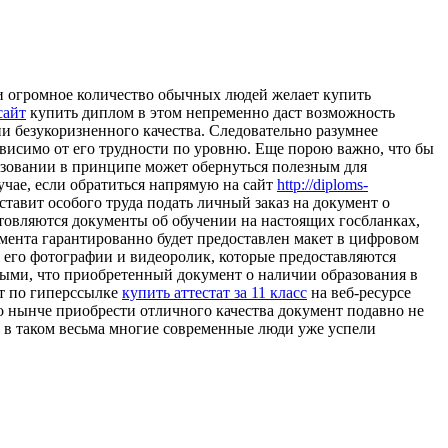
и огромное количество обычных людей желает купить
сайт
купить диплом в этом непременно даст возможность
ии безукоризненного качества. Следовательно разумнее
ависимо от его трудности по уровню. Еще порою важно, что бы
азовании в принципе может обернуться полезным для
учае, если обратиться напрямую на сайт
http://diploms-
ставит особого труда подать личный заказ на документ о
товляются документы об обучении на настоящих госбланках,
умента гарантированно будет предоставлен макет в цифровом
я его фотографии и видеоролик, которые предоставляются
нными, что приобретенный документ о наличии образования в
ут по гиперссылке
купить аттестат за 11 класс
на веб-ресурсе
о нынче приобрести отличного качества документ подавно не
 в таком весьма многие современные люди уже успели