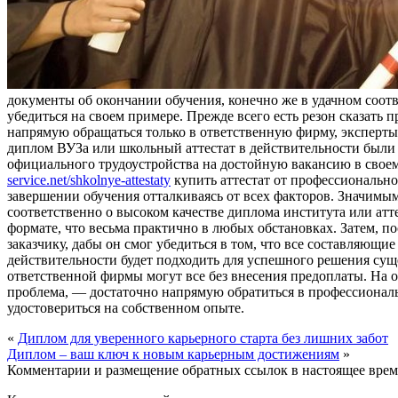
документы об окончании обучения, конечно же в удачном соотв
убедиться на своем примере. Прежде всего есть резон сказать 
напрямую обращаться только в ответственную фирму, эксперты
диплом ВУЗа или школьный аттестат в действительности были 
официального трудоустройства на достойную вакансию в своем 
service.net/shkolnye-attestaty
купить аттестат от профессионально
завершении обучения отталкиваясь от всех факторов. Значимы
соответственно о высоком качестве диплома института или атт
формате, что весьма практично в любых обстановках. Затем, п
заказчику, дабы он смог убедиться в том, что все составляющ
действительности будет подходить для успешного решения суще
ответственной фирмы могут все без внесения предоплаты. На 
проблема, — достаточно напрямую обратиться в профессиональ
удостовериться на собственном опыте.
«
Диплом для уверенного карьерного старта без лишних забот
Диплом – ваш ключ к новым карьерным достижениям
»
Комментарии и размещение обратных ссылок в настоящее врем